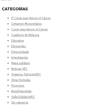
CATEGORÍAS
17 Cimas para Vencer el Cáncer
Certamen Microrrelatos
Correr para Vencer el Cáncer
Cuaderno de Bitácora
Education
Efemérides
Firma Invitada
Investigación
Mapa solidario
Noticias VEC
Organiza TuEventoVEC
Otras fórmulas
Proyectos
RetoPelayoVida
SelloSolidarioVEC
Sin categoría