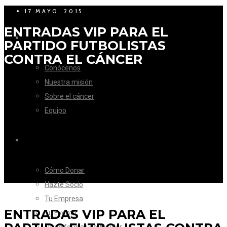
17 MAYO, 2015
ENTRADAS VIP PARA EL
LA FUNDACIÓN
PARTIDO FUTBOLISTAS
CONTRA EL CÁNCER
Conócenos
Nuestra misión
Sobre el cáncer
Equipo
CÓMO AYUDAR
Cómo Donar
Hazte Socio
Tu Empresa
ENTRADAS VIP PARA EL
Tu Evento