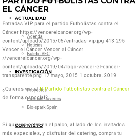
PARTIDO FUTBOLISTAS CONTRA
Otras formas de Ayudar
EL CÁNCER
ACTUALIDAD
Entradas VIP para el partido Futbolistas contra el
Cáncer
https://vencerelcancer.org/wp-
Agenda
content/uploads/2015/05/entradas-vip.jpg
413
295
Noticias
Vencer el Cáncer
Vencer el Cáncer
Boletín VEC
//vencerelcancer.org/wp-
content/uploads/2019/04/logo-vencer-el-cancer-
INVESTIGACIÓN
transparente.png
17 mayo, 2015
1 octubre, 2019
¿Quieres ver el
II Partido Futbolistas contra el Cáncer
Proyectos
de forma especial?
Premios Jóvenes
Bio-spark Spain
Si quieres estar en el palco, al lado de los invitados
CONTACTO
más especiales, y disfrutar del catering, compra tu