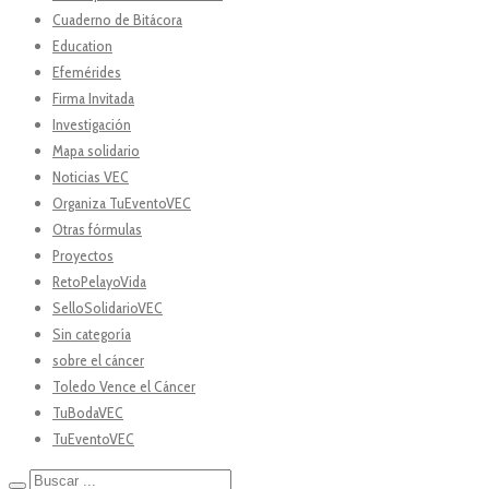
Cuaderno de Bitácora
Education
Efemérides
Firma Invitada
Investigación
Mapa solidario
Noticias VEC
Organiza TuEventoVEC
Otras fórmulas
Proyectos
RetoPelayoVida
SelloSolidarioVEC
Sin categoría
sobre el cáncer
Toledo Vence el Cáncer
TuBodaVEC
TuEventoVEC