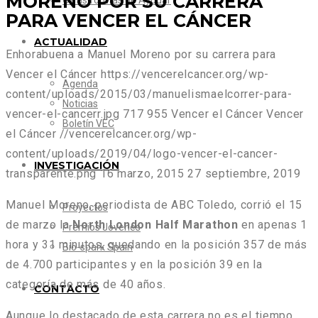
MORENO POR SU CARRERA
Otras formas de Ayudar
PARA VENCER EL CÁNCER
ACTUALIDAD
Enhorabuena a Manuel Moreno por su carrera para
Vencer el Cáncer
https://vencerelcancer.org/wp-
Agenda
content/uploads/2015/03/manuelismaelcorrer-para-
Noticias
vencer-el-cancerr.jpg
717
955
Vencer el Cáncer
Vencer
Boletín VEC
el Cáncer
//vencerelcancer.org/wp-
content/uploads/2019/04/logo-vencer-el-cancer-
INVESTIGACIÓN
transparente.png
16 marzo, 2015
27 septiembre, 2019
Manuel Moreno, periodista de ABC Toledo, corrió el 15
Proyectos
de marzo la
North London Half Marathon
en apenas 1
Premios Jóvenes
hora y 31 minutos, quedando en la posición 357 de más
Bio-spark Spain
de 4.700 participantes y en la posición 39 en la
categoría de más de 40 años.
CONTACTO
Aunque lo destacado de esta carrera no es el tiempo