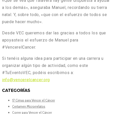
«Q
ue se vea que Talavera hay gente dispuesta a ayudar
a los demás
«, aseguraba Manuel, recordando su tierra
natal. Y, sobre todo, «
que con el esfuerzo de todos se
puede hacer mucho
«.
Desde VEC queremos dar las gracias a todos los que
apoyasteis el esfuerzo de Manuel para
#VencerelCancer.
Si tenéis alguna idea para participar en una carrera u
organizar algún tipo de actividad, como este
#TuEventoVEC, podéis escribirnos a:
info@vencerelcancer.org
CATEGORÍAS
17 Cimas para Vencer el Cáncer
Certamen Microrrelatos
Correr para Vencer el Cáncer