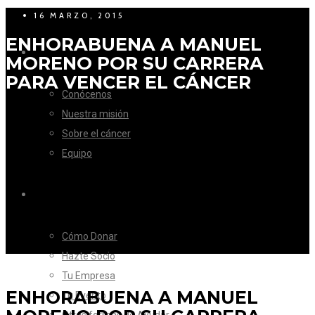
16 MARZO, 2015
ENHORABUENA A MANUEL
LA FUNDACIÓN
MORENO POR SU CARRERA
PARA VENCER EL CÁNCER
Conócenos
Nuestra misión
Sobre el cáncer
Equipo
CÓMO AYUDAR
Cómo Donar
Hazte Socio
Tu Empresa
ENHORABUENA A MANUEL
Tu Evento