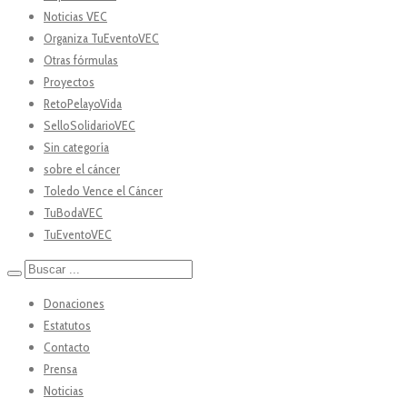
Noticias VEC
Organiza TuEventoVEC
Otras fórmulas
Proyectos
RetoPelayoVida
SelloSolidarioVEC
Sin categoría
sobre el cáncer
Toledo Vence el Cáncer
TuBodaVEC
TuEventoVEC
Donaciones
Estatutos
Contacto
Prensa
Noticias