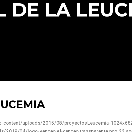
L DE LA LEUC
EUCEMIA
/wp-content/uploads/2015/08/proyectosLeucemia-1024x682
ds/2019/04/logo-vencer-el-cancer-transparente.png
22 ag