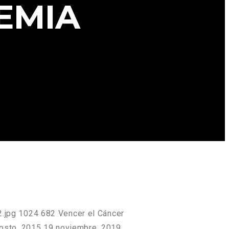
EMIA
.jpg
1024
682
Vencer el Cáncer
osto, 2015
19 noviembre, 2019