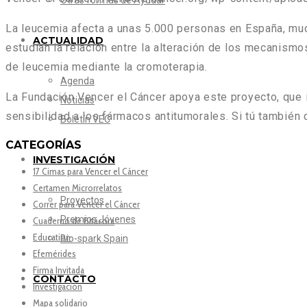
Otras formas de Ayudar
La leucemia afecta a unas 5.000 personas en España, muc
ACTUALIDAD
estudian la relación entre la alteración de los mecanismo
de leucemia mediante la cromoterapia.
Agenda
La Fundación Vencer el Cáncer apoya este proyecto, que i
Noticias
sensibilidad a los fármacos antitumorales. Si tú también
Boletín VEC
CATEGORÍAS
INVESTIGACIÓN
17 Cimas para Vencer el Cáncer
Certamen Microrrelatos
Proyectos
Correr para Vencer el Cáncer
Premios Jóvenes
Cuaderno de Bitácora
Education
Bio-spark Spain
Efemérides
Firma Invitada
CONTACTO
Investigación
Mapa solidario