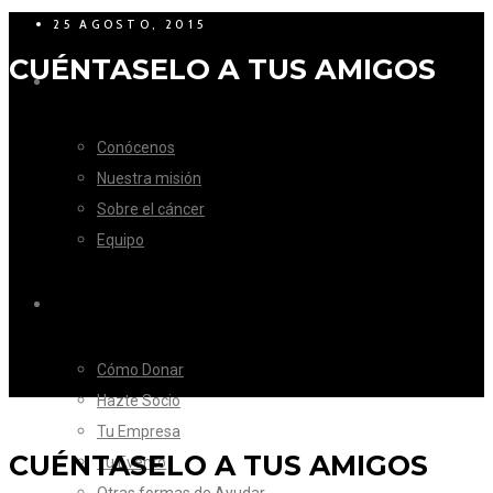
25 AGOSTO, 2015
CUÉNTASELO A TUS AMIGOS
LA FUNDACIÓN
Conócenos
Nuestra misión
Sobre el cáncer
Equipo
CÓMO AYUDAR
Cómo Donar
Hazte Socio
Tu Empresa
CUÉNTASELO A TUS AMIGOS
Tu Evento