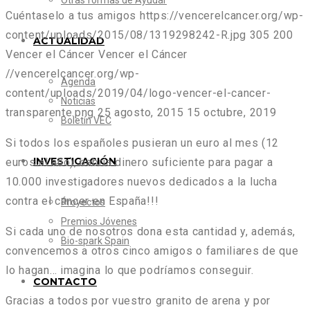
Otras formas de Ayudar
Cuéntaselo a tus amigos
https://vencerelcancer.org/wp-
content/uploads/2015/08/1319298242-R.jpg
305
200
ACTUALIDAD
Vencer el Cáncer
Vencer el Cáncer
//vencerelcancer.org/wp-
Agenda
content/uploads/2019/04/logo-vencer-el-cancer-
Noticias
transparente.png
25 agosto, 2015
15 octubre, 2019
Boletín VEC
Si todos los españoles pusieran un euro al mes (12
INVESTIGACIÓN
euros al año), habría dinero suficiente para pagar a
10.000 investigadores nuevos dedicados a la lucha
contra el cáncer en España!!!
Proyectos
Premios Jóvenes
Si cada uno de nosotros dona esta cantidad y, además,
Bio-spark Spain
convencemos a otros cinco amigos o familiares de que
lo hagan… imagina lo que podríamos conseguir.
CONTACTO
Gracias a todos por vuestro granito de arena y por