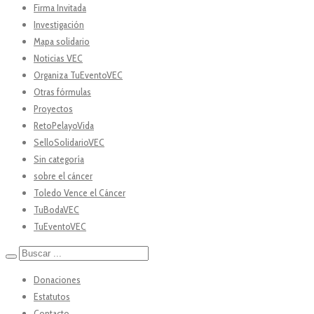
Firma Invitada
Investigación
Mapa solidario
Noticias VEC
Organiza TuEventoVEC
Otras fórmulas
Proyectos
RetoPelayoVida
SelloSolidarioVEC
Sin categoría
sobre el cáncer
Toledo Vence el Cáncer
TuBodaVEC
TuEventoVEC
Donaciones
Estatutos
Contacto