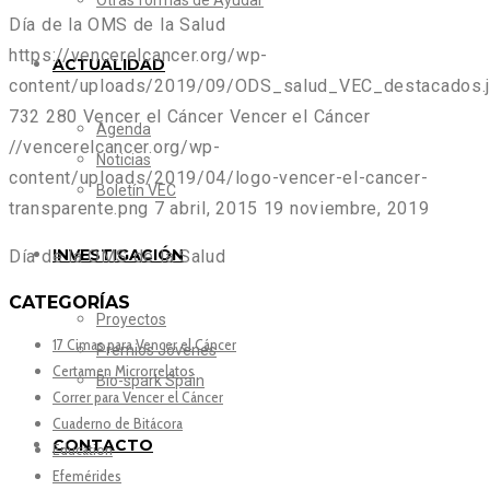
Otras formas de Ayudar
Día de la OMS de la Salud
https://vencerelcancer.org/wp-
ACTUALIDAD
content/uploads/2019/09/ODS_salud_VEC_destacados.
732
280
Vencer el Cáncer
Vencer el Cáncer
Agenda
//vencerelcancer.org/wp-
Noticias
content/uploads/2019/04/logo-vencer-el-cancer-
Boletín VEC
transparente.png
7 abril, 2015
19 noviembre, 2019
INVESTIGACIÓN
Día de la OMS de la Salud
CATEGORÍAS
Proyectos
17 Cimas para Vencer el Cáncer
Premios Jóvenes
Certamen Microrrelatos
Bio-spark Spain
Correr para Vencer el Cáncer
Cuaderno de Bitácora
CONTACTO
Education
Efemérides