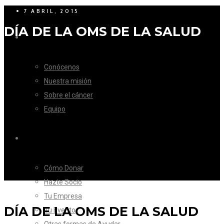
7 ABRIL, 2015
DÍA DE LA OMS DE LA SALUD
LA FUNDACIÓN
Conócenos
Nuestra misión
Sobre el cáncer
Equipo
CÓMO AYUDAR
Cómo Donar
Hazte Socio
Tu Empresa
DÍA DE LA OMS DE LA SALUD
Tu Evento