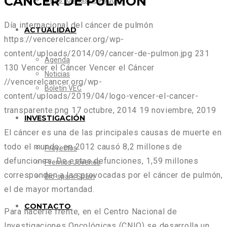
CÁNCER DE PULMÓN
Otras formas de Ayudar
Día internacional del cáncer de pulmón
ACTUALIDAD
https://vencerelcancer.org/wp-
content/uploads/2014/09/cancer-de-pulmon.jpg
231
Agenda
130
Vencer el Cáncer
Vencer el Cáncer
Noticias
//vencerelcancer.org/wp-
Boletín VEC
content/uploads/2019/04/logo-vencer-el-cancer-
transparente.png
17 octubre, 2014
19 noviembre, 2019
INVESTIGACIÓN
El cáncer es una de las principales causas de muerte en
todo el mundo; en 2012 causó 8,2 millones de
Proyectos
defunciones. De estas defunciones, 1,59 millones
Premios Jóvenes
corresponden a las provocadas por el cáncer de pulmón,
Bio-spark Spain
el de mayor mortandad.
CONTACTO
Para hacerle frente, en el Centro Nacional de
Investigaciones Oncológicas (CNIO) se desarrolla un