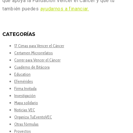
que apoya la Fundación Vencer el Cáncer y que tú
también puedes
ayudarnos a financiar.
CATEGORÍAS
17 Cimas para Vencer el Cáncer
Certamen Microrrelatos
Correr para Vencer el Cáncer
Cuaderno de Bitácora
Education
Efemérides
Firma Invitada
Investigación
Mapa solidario
Noticias VEC
Organiza TuEventoVEC
Otras fórmulas
Proyectos