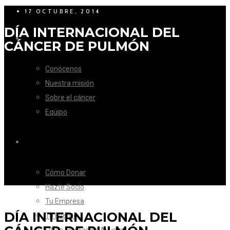
17 OCTUBRE, 2014
DÍA INTERNACIONAL DEL
LA FUNDACIÓN
CÁNCER DE PULMÓN
Conócenos
Nuestra misión
Sobre el cáncer
Equipo
CÓMO AYUDAR
Cómo Donar
Hazte Socio
Tu Empresa
DÍA INTERNACIONAL DEL
Tu Evento