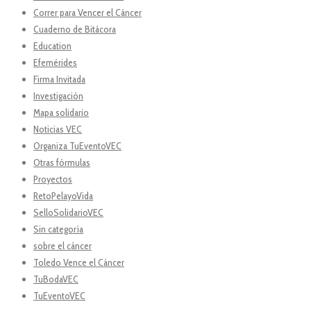
Correr para Vencer el Cáncer
Cuaderno de Bitácora
Education
Efemérides
Firma Invitada
Investigación
Mapa solidario
Noticias VEC
Organiza TuEventoVEC
Otras fórmulas
Proyectos
RetoPelayoVida
SelloSolidarioVEC
Sin categoría
sobre el cáncer
Toledo Vence el Cáncer
TuBodaVEC
TuEventoVEC