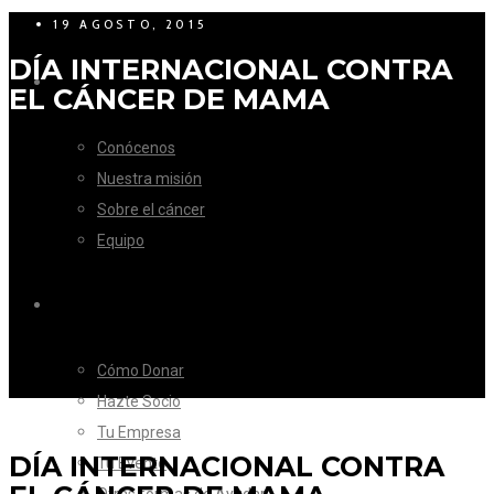
19 AGOSTO, 2015
DÍA INTERNACIONAL CONTRA
LA FUNDACIÓN
EL CÁNCER DE MAMA
Conócenos
Nuestra misión
Sobre el cáncer
Equipo
CÓMO AYUDAR
Cómo Donar
Hazte Socio
Tu Empresa
DÍA INTERNACIONAL CONTRA
Tu Evento