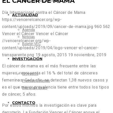
EL CÁNCER DE MAMA
Otras formas de Ayudar
Día Internacional contra el Cáncer de Mama
ACTUALIDAD
https://vencerelcancer.org/wp-
content/uploads/2019/09/cancer-de-mama.jpg
960
562
Agenda
Vencer el Cáncer
Vencer el Cáncer
Noticias
//vencerelcancer.org/wp-
Boletín VEC
content/uploads/2019/04/logo-vencer-el-cancer-
transparente.png
19 agosto, 2015
19 noviembre, 2019
INVESTIGACIÓN
El cáncer de mama es el más frecuente entre las
mujeres, representa el 16 % del total de cánceres
Proyectos
femeninos. Cada año, se detectan 1,38 nuevos casos y
Premios Jóvenes
es el que mayor prevalencia tiene entre todos los tipos
Bio-spark Spain
de cáncer, 5 años.
CONTACTO
Por estos motivos la investigación es clave para
derrotarlo. La Fundación Vencer el Cáncer apoya el