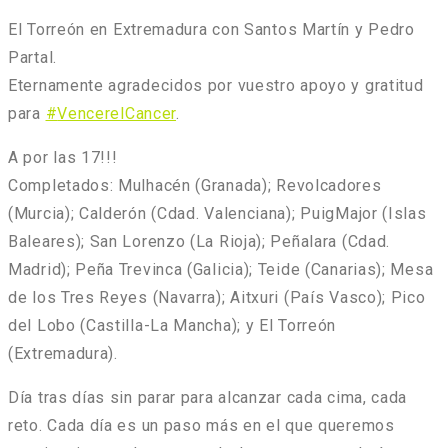
El Torreón
en
Extremadura
con
Santos Martín
y
Pedro
Partal
.
Eternamente agradecidos por vuestro apoyo y gratitud
para
#
VencerelCancer
.
A por las 17!!!
Completados: Mulhacén (Granada); Revolcadores
(Murcia); Calderón (Cdad. Valenciana); PuigMajor (Islas
Baleares); San Lorenzo (La Rioja); Peñalara (Cdad.
Madrid); Peña Trevinca (Galicia); Teide (Canarias); Mesa
de los Tres Reyes (Navarra); Aitxuri (País Vasco); Pico
del Lobo (Castilla-La Mancha); y El Torreón
(Extremadura).
Día tras días sin parar para alcanzar cada cima, cada
reto. Cada día es un paso más en el que queremos