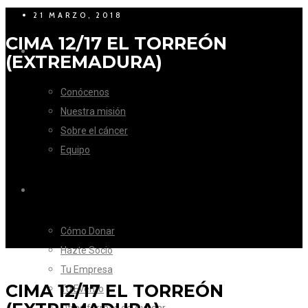
21 MARZO, 2018
CIMA 12/17 EL TORREÓN
LA FUNDACIÓN
(EXTREMADURA)
Conócenos
Nuestra misión
Sobre el cáncer
Equipo
CÓMO AYUDAR
Cómo Donar
Hazte Socio
Tu Empresa
CIMA 12/17 EL TORREÓN
Tu Evento