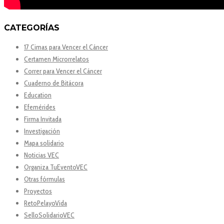
CATEGORÍAS
17 Cimas para Vencer el Cáncer
Certamen Microrrelatos
Correr para Vencer el Cáncer
Cuaderno de Bitácora
Education
Efemérides
Firma Invitada
Investigación
Mapa solidario
Noticias VEC
Organiza TuEventoVEC
Otras fórmulas
Proyectos
RetoPelayoVida
SelloSolidarioVEC