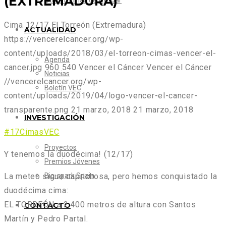
(EXTREMADURA)
Otras formas de Ayudar
Cima 12/17 El Torreón (Extremadura)
ACTUALIDAD
https://vencerelcancer.org/wp-
content/uploads/2018/03/el-torreon-cimas-vencer-el-
Agenda
cancer.jpg
960
540
Vencer el Cáncer
Vencer el Cáncer
Noticias
//vencerelcancer.org/wp-
Boletín VEC
content/uploads/2019/04/logo-vencer-el-cancer-
transparente.png
21 marzo, 2018
21 marzo, 2018
INVESTIGACIÓN
#
17CimasVEC
Proyectos
Y tenemos la duodécima! (12/17)
Premios Jóvenes
Bio-spark Spain
La meteo sigue caprichosa, pero hemos conquistado la
duodécima cima:
EL TORREÓN a 2.400 metros de altura con Santos
CONTACTO
Martín y Pedro Partal.