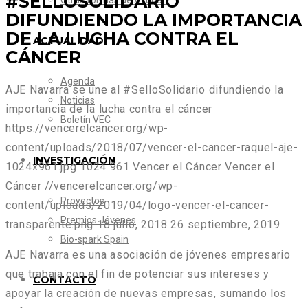
#SELLOSOLIDARIO
Otras formas de Ayudar
DIFUNDIENDO LA IMPORTANCIA
DE LA LUCHA CONTRA EL
ACTUALIDAD
CÁNCER
Agenda
AJE Navarra se une al #SelloSolidario difundiendo la
Noticias
importancia de la lucha contra el cáncer
Boletín VEC
https://vencerelcancer.org/wp-
content/uploads/2018/07/vencer-el-cancer-raquel-aje-
INVESTIGACIÓN
1024x961.jpg
1024
961
Vencer el Cáncer
Vencer el
Cáncer
//vencerelcancer.org/wp-
Proyectos
content/uploads/2019/04/logo-vencer-el-cancer-
Premios Jóvenes
transparente.png
18 julio, 2018
26 septiembre, 2019
Bio-spark Spain
AJE Navarra es una asociación de jóvenes empresario
que trabaja con el fin de potenciar sus intereses y
CONTACTO
apoyar la creación de nuevas empresas, sumando los