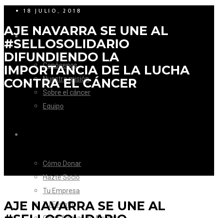
18 JULIO, 2018
AJE NAVARRA SE UNE AL
LA FUNDACIÓN
#SELLOSOLIDARIO
DIFUNDIENDO LA
Conócenos
IMPORTANCIA DE LA LUCHA
Nuestra misión
CONTRA EL CÁNCER
Sobre el cáncer
Equipo
CÓMO AYUDAR
Cómo Donar
Hazte Socio
Tu Empresa
AJE NAVARRA SE UNE AL
Tu Evento