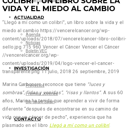
COLIBRÍ”, UN LIBRO SOBRE LA
Otras formas de Ayudar
VIDA Y EL MIEDO AL CAMBIO
ACTUALIDAD
“Llegó a mí como un colibrí”, un libro sobre la vida y el
miedo al cambio
https://vencerelcancer.org/wp-
Agenda
content/uploads/2018/07/vencerelcancer-libro-colibri-
Noticias
sello.jpg
715
960
Vencer el Cáncer
Vencer el Cáncer
Boletín VEC
//vencerelcancer.org/wp-
content/uploads/2019/04/logo-vencer-el-cancer-
INVESTIGACIÓN
transparente.png
11 julio, 2018
26 septiembre, 2019
Marina Carbonero reconoce que tiene
“luces y
Proyectos
sombras”
,
“idas y venidas”
,
“risas y llantos”
. A sus 60
Premios Jóvenes
años, Marina ha tenido que aprender a vivir de forma
Bio-spark Spain
diferente “después de encontrarse en su camino de
vida con un cáncer de pecho”, experiencia que ha
CONTACTO
plasmado en el libro
Llegó a mí como un colibrí
.