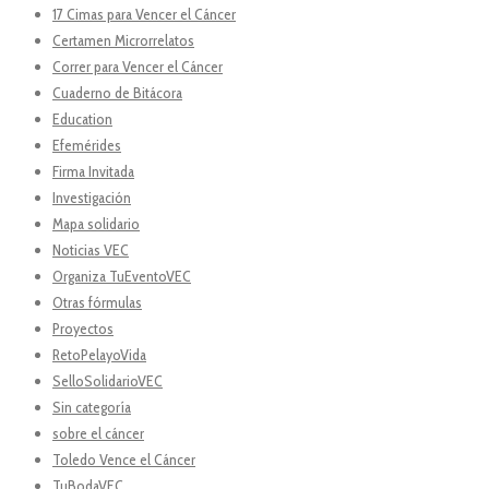
17 Cimas para Vencer el Cáncer
Certamen Microrrelatos
Correr para Vencer el Cáncer
Cuaderno de Bitácora
Education
Efemérides
Firma Invitada
Investigación
Mapa solidario
Noticias VEC
Organiza TuEventoVEC
Otras fórmulas
Proyectos
RetoPelayoVida
SelloSolidarioVEC
Sin categoría
sobre el cáncer
Toledo Vence el Cáncer
TuBodaVEC