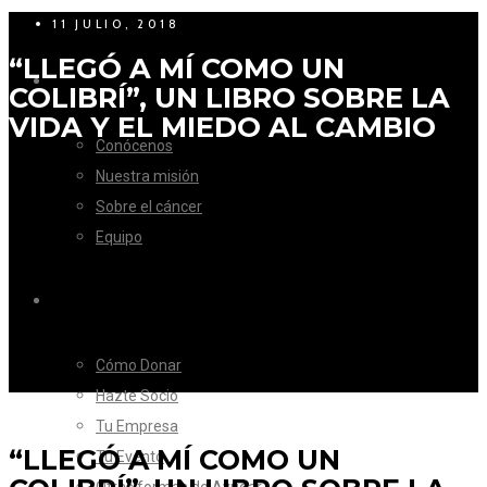
11 JULIO, 2018
“LLEGÓ A MÍ COMO UN
LA FUNDACIÓN
COLIBRÍ”, UN LIBRO SOBRE LA
VIDA Y EL MIEDO AL CAMBIO
Conócenos
Nuestra misión
Sobre el cáncer
Equipo
CÓMO AYUDAR
Cómo Donar
Hazte Socio
Tu Empresa
“LLEGÓ A MÍ COMO UN
Tu Evento