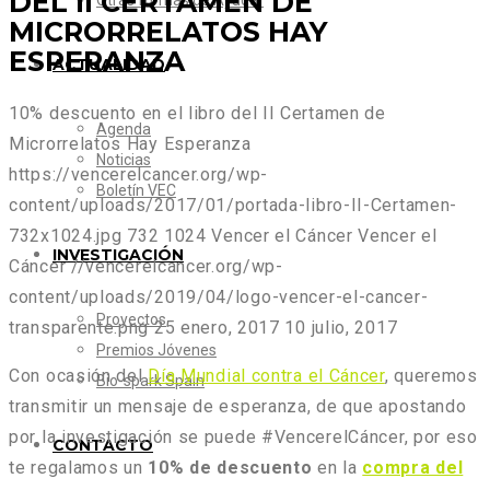
DEL II CERTAMEN DE
Otras formas de Ayudar
MICRORRELATOS HAY
ESPERANZA
ACTUALIDAD
10% descuento en el libro del II Certamen de
Agenda
Microrrelatos Hay Esperanza
Noticias
https://vencerelcancer.org/wp-
Boletín VEC
content/uploads/2017/01/portada-libro-II-Certamen-
732x1024.jpg
732
1024
Vencer el Cáncer
Vencer el
INVESTIGACIÓN
Cáncer
//vencerelcancer.org/wp-
content/uploads/2019/04/logo-vencer-el-cancer-
Proyectos
transparente.png
25 enero, 2017
10 julio, 2017
Premios Jóvenes
Con ocasión del
Día Mundial contra el Cáncer
, queremos
Bio-spark Spain
transmitir un mensaje de esperanza, de que apostando
por la investigación se puede #VencerelCáncer, por eso
CONTACTO
te regalamos un
10% de descuento
en la
compra del