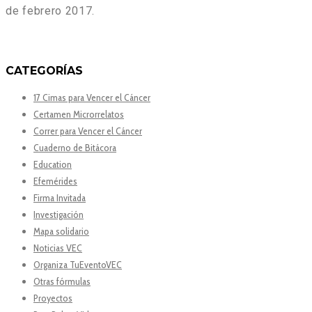
de febrero 2017.
CATEGORÍAS
17 Cimas para Vencer el Cáncer
Certamen Microrrelatos
Correr para Vencer el Cáncer
Cuaderno de Bitácora
Education
Efemérides
Firma Invitada
Investigación
Mapa solidario
Noticias VEC
Organiza TuEventoVEC
Otras fórmulas
Proyectos