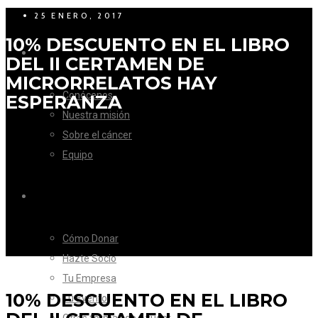
25 ENERO, 2017
10% DESCUENTO EN EL LIBRO
LA FUNDACIÓN
DEL II CERTAMEN DE
MICRORRELATOS HAY
Conócenos
ESPERANZA
Nuestra misión
Sobre el cáncer
Equipo
CÓMO AYUDAR
Cómo Donar
Hazte Socio
Tu Empresa
10% DESCUENTO EN EL LIBRO
Tu Evento