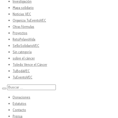
Investigación
Mapa solidario
Noticias VEC
Organiza TuEventoVEC
Otras fórmulas
Proyectos
RetoPelayoVida
SelloSolidarioVEC
Sin categoría
sobre el cáncer
Toledo Vence el Cáncer
TuBodaVEC
TuEventoVEC
Donaciones
Estatutos
Contacto
Prensa