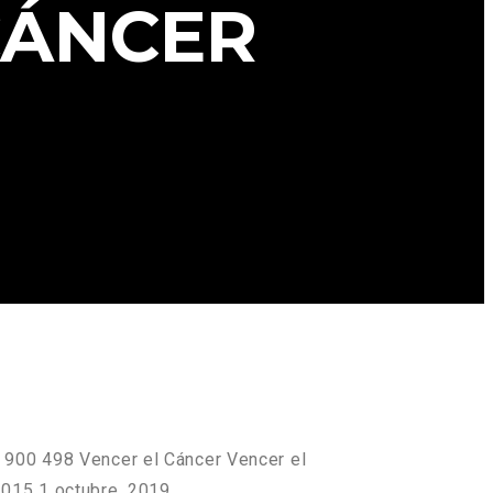
CÁNCER
900
498
Vencer el Cáncer
Vencer el
2015
1 octubre, 2019