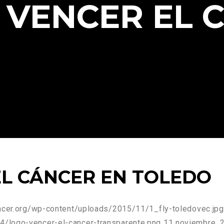
 VENCER EL 
EL CÁNCER EN TOLEDO
ancer.org/wp-content/uploads/2015/11/1_fly-toledovec.jpg
4/logo-vencer-el-cancer-transparente.png
11 noviembre, 