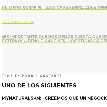
UN LIBRO SOBRE EL LAGO DE SANABRIA AÚNA DENU
LEA A CONTINUACIÓN
«ES IMPORTANTE QUE NOS DEMOS CUENTA QUE G
EXTERNOS». BENOIT GAUTHIER -INVESTIGADOR DE
TAMBIÉN PODRÍA GUSTARTE
UNO DE LOS SIGUIENTES
MYNATURALSKN: «CREEMOS QUE UN NEGOCIO