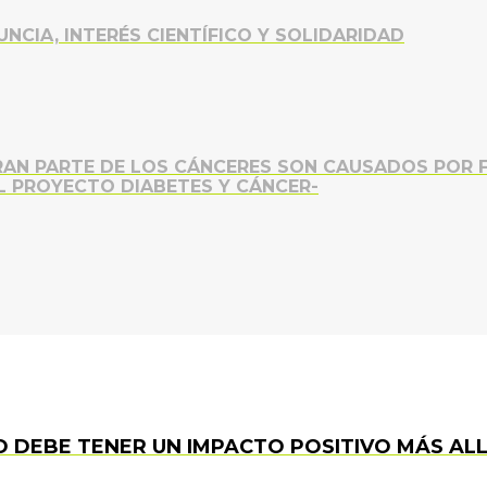
NCIA, INTERÉS CIENTÍFICO Y SOLIDARIDAD
RAN PARTE DE LOS CÁNCERES SON CAUSADOS POR 
L PROYECTO DIABETES Y CÁNCER-
 DEBE TENER UN IMPACTO POSITIVO MÁS ALL