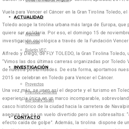
Otras formas de Ayudar
Vuela para Vencer el Cáncer en la Gran Tirolina Toledo, e
ACTUALIDAD
Toledo
acoge la
tirolina urbana
más larga de Europa, que p
quiere ser solidaria. Por eso, el
domingo 15 de noviembr
Agenda
investigación oncológica a través de la Fundación Vencer 
Noticias
Boletín VEC
Alfredo y Diego, de
FLY TOLEDO
, la Gran Tirolina Toledo,
“
Vimos las dos últimas carreras organizadas por
Toledo 
INVESTIGACIÓN
de nuestra posibilidades. De esta forma, aportamos nuest
2015 se celebran en Toledo para Vencer el Cáncer.
Proyectos
Una vez más, se unen así el deporte y el turismo en Toled
Premios Jóvenes
experiencia única en un marco incomparable, sobrevolando
Bio-spark Spain
casco histórico de la ciudad hacia la carretera de Naval
asegura que es un vuelo divertido pero sin sobresaltos: “
CONTACTO
efecto caída de golpe
”. Además, la tirolina dispone de u