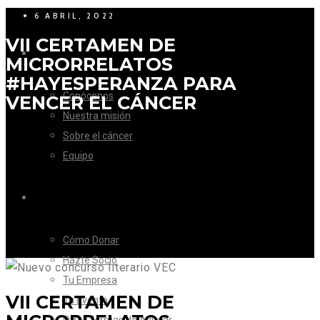
6 ABRIL, 2022
VII CERTAMEN DE
LA FUNDACIÓN
MICRORRELATOS
#HAYESPERANZA PARA
Conócenos
VENCER EL CÁNCER
Nuestra misión
Sobre el cáncer
Equipo
CÓMO AYUDAR
Cómo Donar
Hazte Socio
Tu Empresa
VII CERTAMEN DE
Tu Evento