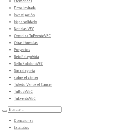
Efemérides
Firma Invitada
Investigación
Mapa solidario
Noticias VEC
Organiza TuEventoVEC
Otras fórmulas
Proyectos
RetoPelayoVida
SelloSolidarioVEC
Sin categoría
sobre el cáncer
Toledo Vence el Cáncer
TuBodaVEC
TuEventoVEC
Donaciones
Estatutos