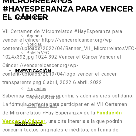
MICRORRELATOS
Otras formas de Ayudar
#HAYESPERANZA PARA VENCER
EL CÁNCER
ACTUALIDAD
VII Certamen de Microrrelatos #HayEsperanza para
Agenda
vencer el cáncer
https://vencerelcancer.org/wp-
Noticias
content/uploads/2022/04/Banner_VII_MicrorrelatosVEC
Boletín VEC
1024x392.jpg
1024
392
Vencer el Cáncer
Vencer el
Cáncer
//vencerelcancer.org/wp-
INVESTIGACIÓN
content/uploads/2019/04/logo-vencer-el-cancer-
transparente.png
6 abril, 2022
6 abril, 2022
Proyectos
Sabemos que te gusta escribir, y además eres solidario.
Premios Jóvenes
La fórmula perfecta para participar en el VII Certamen
Bio-spark Spain
de Microrrelatos «Hay Esperanza» de la
Fundación
Vencer el Cáncer
, una cita literaria a la que podrán
CONTACTO
concurrir textos originales e inéditos, en forma de