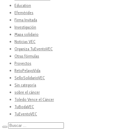
Education
Efemérides
Firma Invitada
Investigación
Mapa solidario
Noticias VEC
Organiza TuEventoVEC
Otras fórmulas
Proyectos
RetoPelayoVida
SelloSolidarioVEC
Sin categoría
sobre el cáncer
Toledo Vence el Cáncer
TuBodaVEC
TuEventoVEC