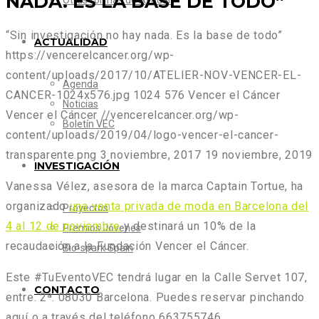
NADA. ES LA BASE DE TODO”
Otras formas de Ayudar
“Sin investigación no hay nada. Es la base de todo”
ACTUALIDAD
https://vencerelcancer.org/wp-
content/uploads/2017/10/ATELIER-NOV-VENCER-EL-
Agenda
CANCER-1024x576.jpg
1024
576
Vencer el Cáncer
Noticias
Vencer el Cáncer
//vencerelcancer.org/wp-
Boletín VEC
content/uploads/2019/04/logo-vencer-el-cancer-
transparente.png
3 noviembre, 2017
19 noviembre, 2019
INVESTIGACIÓN
Vanessa Vélez, asesora de la marca Captain Tortue, ha
organizado
una venta privada de moda en Barcelona del
Proyectos
4 al 12 de noviembre
y destinará un 10% de la
Premios Jóvenes
recaudación a la Fundación Vencer el Cáncer.
Bio-spark Spain
Este #TuEventoVEC tendrá lugar en la Calle Servet 107,
CONTACTO
entre. 2ª. 08030 Barcelona. Puedes reservar pinchando
aquí o a través del teléfono 663755746.