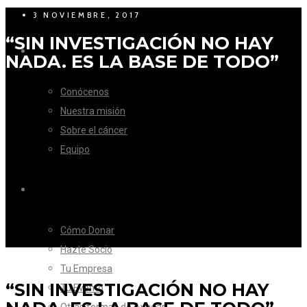
3 NOVIEMBRE, 2017
“SIN INVESTIGACIÓN NO HAY
LA FUNDACIÓN
NADA. ES LA BASE DE TODO”
Conócenos
Nuestra misión
Sobre el cáncer
Equipo
CÓMO AYUDAR
Cómo Donar
Hazte Socio
Tu Empresa
“SIN INVESTIGACIÓN NO HAY
Tu Evento