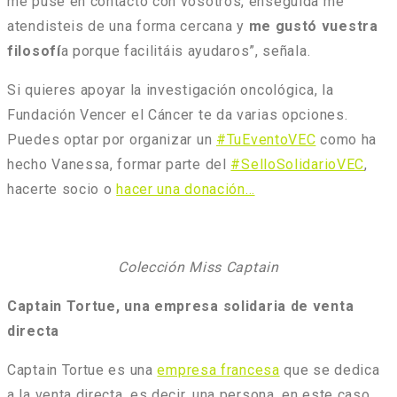
me puse en contacto con vosotros, enseguida me
atendisteis de una forma cercana y
me gustó vuestra
filosofí
a porque facilitáis ayudaros”, señala.
Si quieres apoyar la investigación oncológica, la
Fundación Vencer el Cáncer te da varias opciones.
Puedes optar por organizar un
#TuEventoVEC
como ha
hecho Vanessa, formar parte del
#SelloSolidarioVEC
,
hacerte socio o
hacer una donación…
Colección Miss Captain
Captain Tortue, una empresa solidaria de venta
directa
Captain Tortue es una
empresa francesa
que se dedica
a la venta directa, es decir, una persona, en este caso