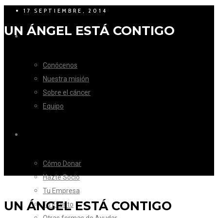
17 SEPTIEMBRE, 2014
UN ÁNGEL ESTÁ CONTIGO
LA FUNDACIÓN
Conócenos
Nuestra misión
Sobre el cáncer
Equipo
CÓMO AYUDAR
Cómo Donar
Hazte Socio
Tu Empresa
UN ÁNGEL ESTÁ CONTIGO
Tu Evento