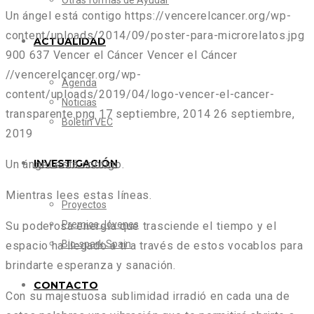
Otras formas de Ayudar
Un ángel está contigo
https://vencerelcancer.org/wp-
content/uploads/2014/09/poster-para-microrelatos.jpg
ACTUALIDAD
900
637
Vencer el Cáncer
Vencer el Cáncer
//vencerelcancer.org/wp-
Agenda
content/uploads/2019/04/logo-vencer-el-cancer-
Noticias
transparente.png
17 septiembre, 2014
26 septiembre,
Boletín VEC
2019
INVESTIGACIÓN
Un ángel está contigo.
Mientras lees estas líneas.
Proyectos
Premios Jóvenes
Su poderosa energía que trasciende el tiempo y el
Bio-spark Spain
espacio ha llegado a ti a través de estos vocablos para
brindarte esperanza y sanación.
CONTACTO
Con su majestuosa sublimidad irradió en cada una de