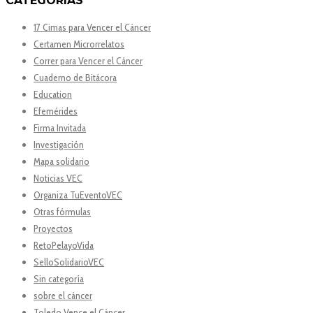
CATEGORÍAS
17 Cimas para Vencer el Cáncer
Certamen Microrrelatos
Correr para Vencer el Cáncer
Cuaderno de Bitácora
Education
Efemérides
Firma Invitada
Investigación
Mapa solidario
Noticias VEC
Organiza TuEventoVEC
Otras fórmulas
Proyectos
RetoPelayoVida
SelloSolidarioVEC
Sin categoría
sobre el cáncer
Toledo Vence el Cáncer