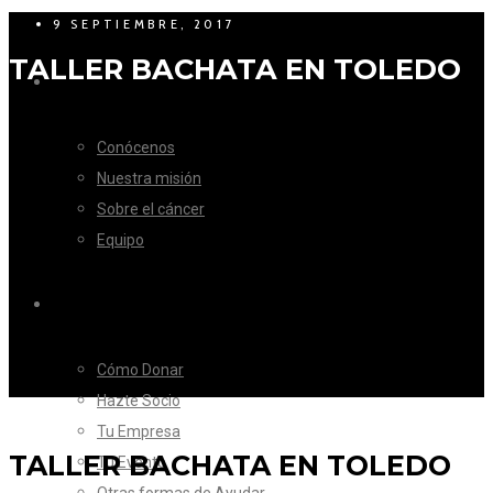
9 SEPTIEMBRE, 2017
TALLER BACHATA EN TOLEDO
LA FUNDACIÓN
Conócenos
Nuestra misión
Sobre el cáncer
Equipo
CÓMO AYUDAR
Cómo Donar
Hazte Socio
Tu Empresa
TALLER BACHATA EN TOLEDO
Tu Evento