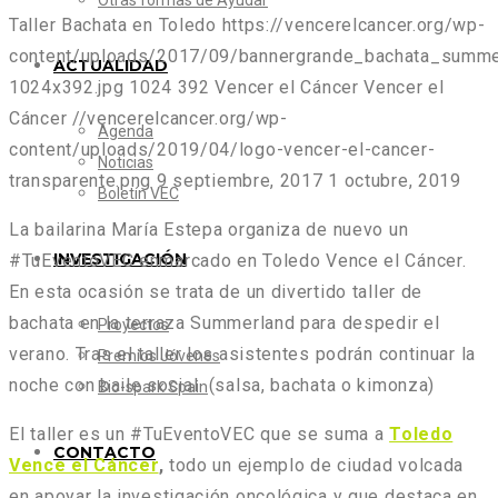
Otras formas de Ayudar
Taller Bachata en Toledo
https://vencerelcancer.org/wp-
content/uploads/2017/09/bannergrande_bachata_summe
ACTUALIDAD
1024x392.jpg
1024
392
Vencer el Cáncer
Vencer el
Cáncer
//vencerelcancer.org/wp-
Agenda
content/uploads/2019/04/logo-vencer-el-cancer-
Noticias
transparente.png
9 septiembre, 2017
1 octubre, 2019
Boletín VEC
La bailarina María Estepa organiza de nuevo un
INVESTIGACIÓN
#TuEventoVEC enmarcado en Toledo Vence el Cáncer.
En esta ocasión se trata de un divertido taller de
bachata en la terraza Summerland para despedir el
Proyectos
verano. Tras el taller los asistentes podrán continuar la
Premios Jóvenes
noche con baile social (salsa, bachata o kimonza)
Bio-spark Spain
El taller es un #TuEventoVEC que se suma a
Toledo
CONTACTO
Vence el Cáncer
,
todo un ejemplo de ciudad volcada
en apoyar la investigación oncológica y que destaca en