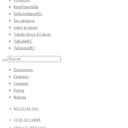
RetoPelayoVida
SelloSolidarioVEC
Sin categoría
sobre el cáncer
Toledo Vence el Cáncer
TuBodaVEC
TuEventoVEC
Donaciones
Estatutos
Contacto
Prensa
Noticias
NOTICIAS VEC
19 DE OCTUBRE
APOLLO CREATIVO