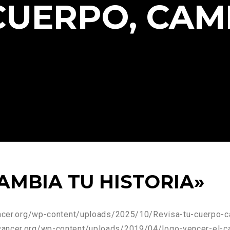
CUERPO, CAM
CAMBIA TU HISTORIA»
ancer.org/wp-content/uploads/2025/10/Revisa-tu-cuerpo-c
cancer.org/wp-content/uploads/2019/04/logo-vencer-el-ca