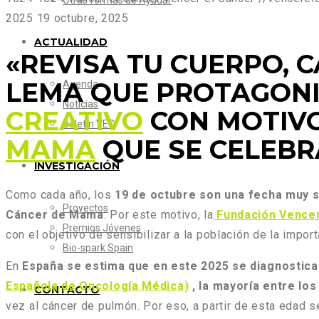
Otras formas de Ayudar
2025
19 octubre, 2025
ACTUALIDAD
«R
EVISA TU CUERPO, C
LEMA QUE PROTAGON
Agenda
Noticias
CREATIVO
CON MOTIV
Boletín VEC
MAMA
QUE SE CELEBR
INVESTIGACIÓN
Como cada año, los
19 de octubre son una fecha muy s
Proyectos
Cáncer de Mama
. Por este motivo, la
Fundación Vencer
Premios Jóvenes
con el objetivo de sensibilizar a la población de la impor
Bio-spark Spain
En
España se estima que en este 2025 se diagnostic
Española de Oncología Médica)
, la mayoría entre los
CONTACTO
vez al cáncer de pulmón. Por eso, a partir de esta edad 