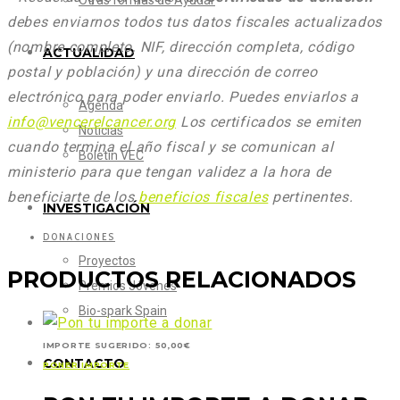
Otras formas de Ayudar
debes enviarnos todos tus datos fiscales actualizados
(nombre completo, NIF, dirección completa, código
ACTUALIDAD
postal y población) y una dirección de correo
electrónico para poder enviarlo. Puedes enviarlos a
Agenda
info@vencerelcancer.org
Los certificados se emiten
Noticias
cuando termina el año fiscal y se comunican al
Boletín VEC
ministerio para que tengan validez a la hora de
beneficiarte de los
beneficios fiscales
pertinentes.
INVESTIGACIÓN
DONACIONES
Proyectos
PRODUCTOS RELACIONADOS
Premios Jóvenes
Bio-spark Spain
IMPORTE SUGERIDO:
50,00
€
CONTACTO
PONER IMPORTE