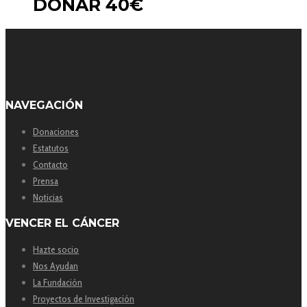
DONAR 40€
NAVEGACIÓN
Donaciones
Estatutos
Contacto
Prensa
Noticias
VENCER EL CÁNCER
Hazte socio
Nos Ayudan
La Fundación
Proyectos de Investigación