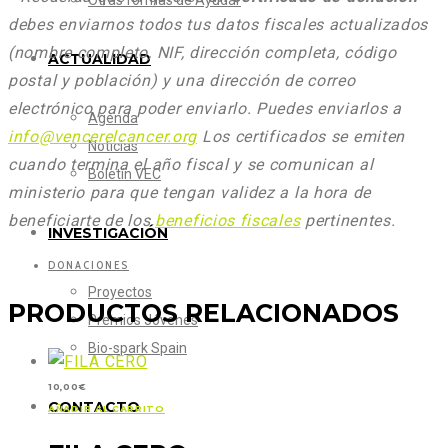
Otras formas de Ayudar
debes enviarnos todos tus datos fiscales actualizados
(nombre completo, NIF, dirección completa, código
ACTUALIDAD
postal y población) y una dirección de correo
electrónico para poder enviarlo. Puedes enviarlos a
Agenda
info@vencerelcancer.org
Los certificados se emiten
Noticias
cuando termina el año fiscal y se comunican al
Boletín VEC
ministerio para que tengan validez a la hora de
beneficiarte de los
beneficios fiscales
pertinentes.
INVESTIGACIÓN
DONACIONES
Proyectos
PRODUCTOS RELACIONADOS
Premios Jóvenes
Bio-spark Spain
10,00
€
CONTACTO
AÑADIR AL CARRITO