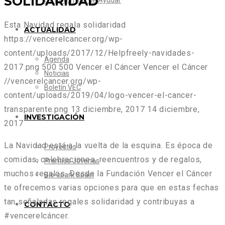
SOLIDARIDAD
Otras formas de Ayudar
Esta Navidad regala solidaridad
ACTUALIDAD
https://vencerelcancer.org/wp-
content/uploads/2017/12/Helpfreely-navidades-
Agenda
2017.png
500
500
Vencer el Cáncer
Vencer el Cáncer
Noticias
//vencerelcancer.org/wp-
Boletín VEC
content/uploads/2019/04/logo-vencer-el-cancer-
transparente.png
13 diciembre, 2017
14 diciembre,
INVESTIGACIÓN
2017
La Navidad está a la vuelta de la esquina. Es época de
Proyectos
comidas, celebraciones, reencuentros y de regalos,
Premios Jóvenes
muchos regalos. Desde la Fundación Vencer el Cáncer
Bio-spark Spain
te ofrecemos varias opciones para que en estas fechas
tan señaladas regales solidaridad y contribuyas a
CONTACTO
#vencerelcáncer.