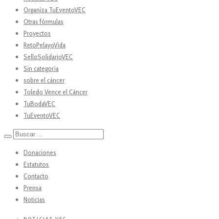
Organiza TuEventoVEC
Otras fórmulas
Proyectos
RetoPelayoVida
SelloSolidarioVEC
Sin categoría
sobre el cáncer
Toledo Vence el Cáncer
TuBodaVEC
TuEventoVEC
Donaciones
Estatutos
Contacto
Prensa
Noticias
NOTICIAS VEC