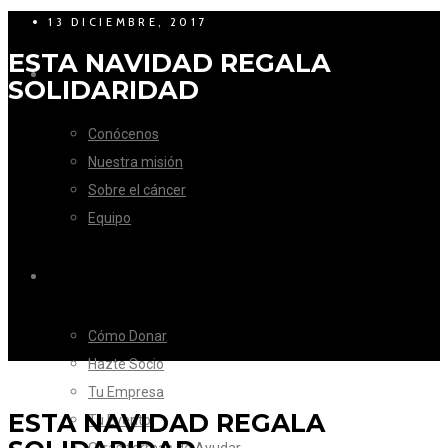
13 DICIEMBRE, 2017
ESTA NAVIDAD REGALA
LA FUNDACIÓN
SOLIDARIDAD
Conócenos
Nuestra misión
Sobre el cáncer
Equipo
CÓMO AYUDAR
Cómo Donar
Hazte Socio
Tu Empresa
ESTA NAVIDAD REGALA
Tu Evento