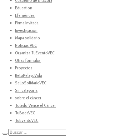
Cuaderno de Bitácora
Education
Efemérides
Firma Invitada
Investigación
Mapa solidario
Noticias VEC
Organiza TuEventoVEC
Otras fórmulas
Proyectos
RetoPelayoVida
SelloSolidarioVEC
Sin categoría
sobre el cáncer
Toledo Vence el Cáncer
TuBodaVEC
TuEventoVEC