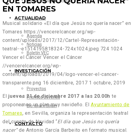
QUE JESÚS NO QUERÍA NACER”
Otras formas de Ayudar
EN TOMARES
ACTUALIDAD
Musical solidario «El día que Jesús no quería nacer” en
Tomares
https://vencerelcancer.org/wp-
Agenda
content/uploads/2017/12/Cartel-Representación-
Noticias
teatral--e1514195818324-724x1024.jpeg
724
1024
Boletín VEC
Vencer el Cáncer
Vencer el Cáncer
//vencerelcancer.org/wp-
INVESTIGACIÓN
content/uploads/2019/04/logo-vencer-el-cancer-
transparente.png
16 diciembre, 2017
1 octubre, 2019
Proyectos
El
jueves 21 de diciembre 2017 a las 20.00h
te
Premios Jóvenes
proponemos un plan muy navideño. El
Ayuntamiento de
Bio-spark Spain
Tomares
, en Sevilla, organiza la representación teatral
del cuento de Navidad “
El día que Jesús no quería
CONTACTO
nacer”
de Antonio García Barbeito en formato musical.