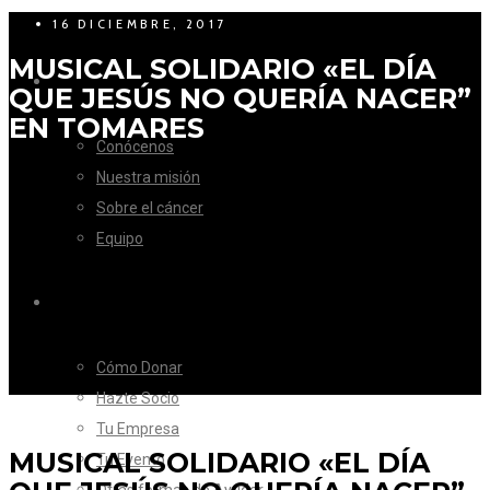
16 DICIEMBRE, 2017
MUSICAL SOLIDARIO «EL DÍA
LA FUNDACIÓN
QUE JESÚS NO QUERÍA NACER”
EN TOMARES
Conócenos
Nuestra misión
Sobre el cáncer
Equipo
CÓMO AYUDAR
Cómo Donar
Hazte Socio
Tu Empresa
MUSICAL SOLIDARIO «EL DÍA
Tu Evento