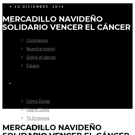
20 DICIEMBRE, 2014
MERCADILLO NAVIDEÑO
LA FUNDACIÓN
SOLIDARIO VENCER EL CÁNCER
Conócenos
Nuestra misión
Sobre el cáncer
Equipo
CÓMO AYUDAR
Cómo Donar
Hazte Socio
Tu Empresa
MERCADILLO NAVIDEÑO
Tu Evento