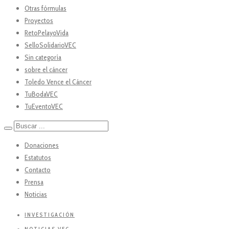
Otras fórmulas
Proyectos
RetoPelayoVida
SelloSolidarioVEC
Sin categoría
sobre el cáncer
Toledo Vence el Cáncer
TuBodaVEC
TuEventoVEC
Donaciones
Estatutos
Contacto
Prensa
Noticias
INVESTIGACIÓN