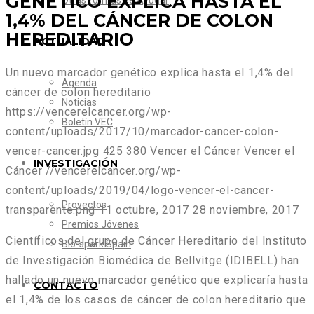
GENÉTICO EXPLICA HASTA EL
Otras formas de Ayudar
1,4% DEL CÁNCER DE COLON
HEREDITARIO
ACTUALIDAD
Un nuevo marcador genético explica hasta el 1,4% del
Agenda
cáncer de colon hereditario
Noticias
https://vencerelcancer.org/wp-
Boletín VEC
content/uploads/2017/10/marcador-cancer-colon-
vencer-cancer.jpg
425
380
Vencer el Cáncer
Vencer el
INVESTIGACIÓN
Cáncer
//vencerelcancer.org/wp-
content/uploads/2019/04/logo-vencer-el-cancer-
Proyectos
transparente.png
11 octubre, 2017
28 noviembre, 2017
Premios Jóvenes
Científicos del grupo de Cáncer Hereditario del Instituto
Bio-spark Spain
de Investigación Biomédica de Bellvitge (IDIBELL) han
hallado un nuevo marcador genético que explicaría hasta
CONTACTO
el 1,4% de los casos de cáncer de colon hereditario que