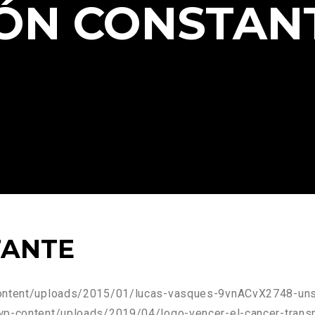
IÓN CONSTAN
TANTE
-content/uploads/2015/01/lucas-vasques-9vnACvX2748-un
/wp-content/uploads/2019/04/logo-vencer-el-cancer-trans