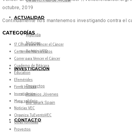
Otras formas de Ayudar
octubre, 2019
ACTUALIDAD
Continuamente nos mantenemos investigando contra el can
CATEGORÍAS
Agenda
Noticias
17 Cimas para Vencer el Cáncer
Certamen Microrrelatos
Boletín VEC
Correr para Vencer el Cáncer
Cuaderno de Bitácora
INVESTIGACIÓN
Education
Efemérides
Proyectos
Firma Invitada
Investigación
Premios Jóvenes
Mapa solidario
Bio-spark Spain
Noticias VEC
Organiza TuEventoVEC
CONTACTO
Otras fórmulas
Proyectos