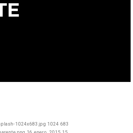
TE
splash-1024x683.jpg
1024
683
parente.png
16 enero, 2015
15