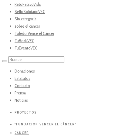
RetoPelayoVida
SelloSolidarioVEC
Sin categoría
sobre el cáncer
Toledo Vence el Cáncer
TuBodaVEC
TuEventoVEC
Donaciones
Estatutos
Contacto
Prensa
Noticias
PROYECTOS
"FUNDACIÓN VENCER EL CÁNCER"
CÁNCER