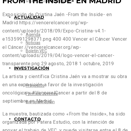
FROM THE INSIDE- EN MADRID
Otras formas de Ayudar
Exposición de Cristina Jaén -From the Inside- en
ACTUALIDAD
Madrid
https://vencerelcancer.org/wp-
content/uploads/2018/09/Expo-Cristina-v4.1-
Agenda
e1535991298371.png
400
400
Vencer el Cáncer
Vencer
Noticias
el Cáncer
//vencerelcancer.org/wp-
Boletín VEC
content/uploads/2019/04/logo-vencer-el-cancer-
transparente.png
29 agosto, 2018
1 octubre, 2019
INVESTIGACIÓN
La artista y científica Cristina Jaén va a mostrar su obra
en una exposición a favor de la investigación
Proyectos
oncológica y #VencerelCancer a partir del 8 de
Premios Jóvenes
septiembre en Madrid.
Bio-spark Spain
La muestra, bautizada como «From the Inside», ha sido
CONTACTO
organizada por Patera Estudio, con la intención de
apoyar el trabajo de VEC, y puede visitarse entre el 8 de