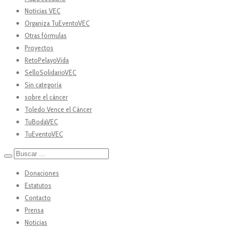
Noticias VEC
Organiza TuEventoVEC
Otras fórmulas
Proyectos
RetoPelayoVida
SelloSolidarioVEC
Sin categoría
sobre el cáncer
Toledo Vence el Cáncer
TuBodaVEC
TuEventoVEC
Donaciones
Estatutos
Contacto
Prensa
Noticias