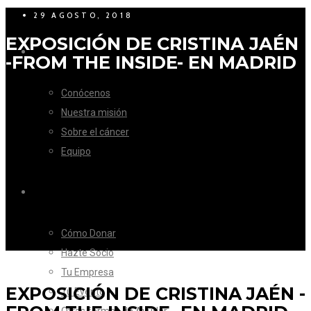
29 AGOSTO, 2018
EXPOSICIÓN DE CRISTINA JAÉN
LA FUNDACIÓN
-FROM THE INSIDE- EN MADRID
Conócenos
Nuestra misión
Sobre el cáncer
Equipo
CÓMO AYUDAR
Cómo Donar
Hazte Socio
Tu Empresa
EXPOSICIÓN DE CRISTINA JAÉN -
Tu Evento