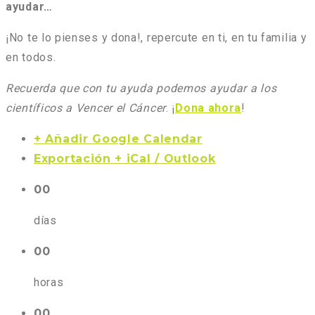
ayudar…
¡No te lo pienses y dona!, repercute en ti, en tu familia y
en todos.
Recuerda que con tu ayuda podemos ayudar a los
científicos a Vencer el Cáncer
. ¡
Dona ahora
!
+ Añadir Google Calendar
Exportación + iCal / Outlook
00
días
00
horas
00