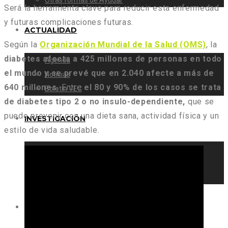
Otras formas de Ayudar
Será la herramienta clave para reducir esta enfermedad
y futuras complicaciones futuras.
ACTUALIDAD
Según la
Organización Mundial de la Salud (OMS)
, la
diabetes afecta a 425 millones de personas en todo
Agenda
el mundo y se prevé que en 2.040 afecte a más de
Noticias
640 millones.
Entre
el 80 y 90% de los casos se trata
Boletín VEC
de diabetes tipo 2 o no insulo-dependiente,
que se
puede prevenir con una dieta sana, actividad física y un
INVESTIGACIÓN
estilo de vida saludable.
Proyectos
Premios Jóvenes
Bio-spark Spain
CONTACTO