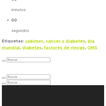
minutos
00
segundos
Etiquetas:
cabimer
,
cáncer y diabetes
,
día
mundial
,
diabetes
,
factores de riesgo
,
OMS