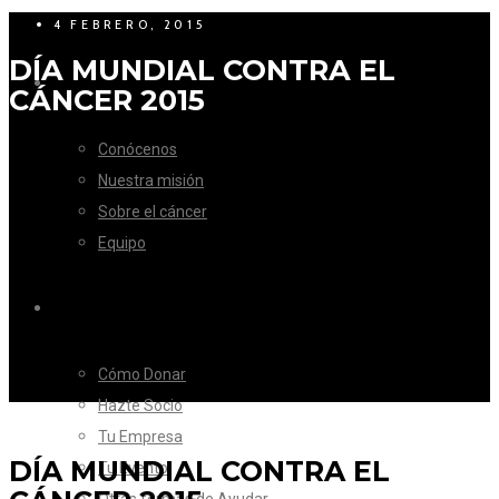
4 FEBRERO, 2015
DÍA MUNDIAL CONTRA EL
LA FUNDACIÓN
CÁNCER 2015
Conócenos
Nuestra misión
Sobre el cáncer
Equipo
CÓMO AYUDAR
Cómo Donar
Hazte Socio
Tu Empresa
DÍA MUNDIAL CONTRA EL
Tu Evento