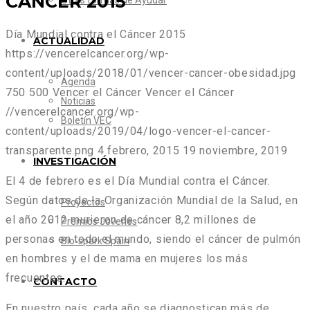
CÁNCER 2015
Otras formas de Ayudar
Día Mundial contra el Cáncer 2015
ACTUALIDAD
https://vencerelcancer.org/wp-
content/uploads/2018/01/vencer-cancer-obesidad.jpg
Agenda
750
500
Vencer el Cáncer
Vencer el Cáncer
Noticias
//vencerelcancer.org/wp-
Boletín VEC
content/uploads/2019/04/logo-vencer-el-cancer-
transparente.png
4 febrero, 2015
19 noviembre, 2019
INVESTIGACIÓN
El 4 de febrero es el Día Mundial contra el Cáncer.
Según datos de la Organización Mundial de la Salud, en
Proyectos
el año 2012 murieron de cáncer 8,2 millones de
Premios Jóvenes
personas en todo el mundo, siendo el cáncer de pulmón
Bio-spark Spain
en hombres y el de mama en mujeres los más
frecuentes.
CONTACTO
En nuestro país, cada año se diagnostican más de