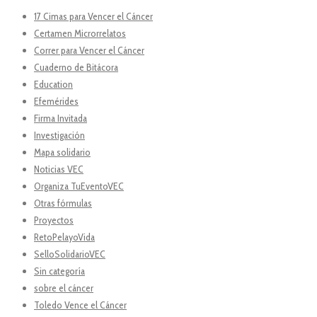
17 Cimas para Vencer el Cáncer
Certamen Microrrelatos
Correr para Vencer el Cáncer
Cuaderno de Bitácora
Education
Efemérides
Firma Invitada
Investigación
Mapa solidario
Noticias VEC
Organiza TuEventoVEC
Otras fórmulas
Proyectos
RetoPelayoVida
SelloSolidarioVEC
Sin categoría
sobre el cáncer
Toledo Vence el Cáncer