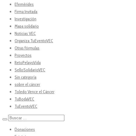
Efemérides
Firma Invitada
Investigación
Mapa solidario
Noticias VEC
Organiza TuEventoVEC
Otras fórmulas
Proyectos
RetoPelayoVida
SelloSolidarioVEC
Sin categoría
sobre el cáncer
Toledo Vence el Cáncer
TuBodaVEC
TuEventoVEC
Donaciones