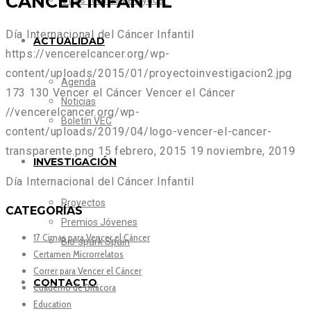
CÁNCER INFANTIL
Otras formas de Ayudar
Día Internacional del Cáncer Infantil
ACTUALIDAD
https://vencerelcancer.org/wp-
content/uploads/2015/01/proyectoinvestigacion2.jpg
Agenda
173
130
Vencer el Cáncer
Vencer el Cáncer
Noticias
//vencerelcancer.org/wp-
Boletín VEC
content/uploads/2019/04/logo-vencer-el-cancer-
transparente.png
15 febrero, 2015
19 noviembre, 2019
INVESTIGACIÓN
Día Internacional del Cáncer Infantil
Proyectos
CATEGORÍAS
Premios Jóvenes
17 Cimas para Vencer el Cáncer
Bio-spark Spain
Certamen Microrrelatos
Correr para Vencer el Cáncer
CONTACTO
Cuaderno de Bitácora
Education