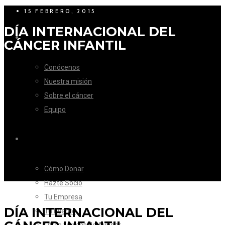
15 FEBRERO, 2015
DÍA INTERNACIONAL DEL
LA FUNDACIÓN
CÁNCER INFANTIL
Conócenos
Nuestra misión
Sobre el cáncer
Equipo
CÓMO AYUDAR
Cómo Donar
Hazte Socio
Tu Empresa
DÍA INTERNACIONAL DEL
Tu Evento