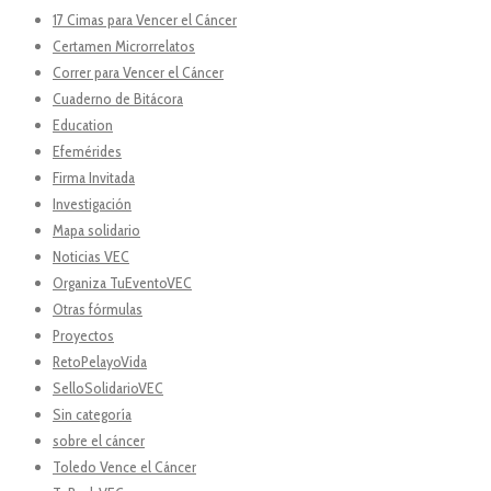
17 Cimas para Vencer el Cáncer
Certamen Microrrelatos
Correr para Vencer el Cáncer
Cuaderno de Bitácora
Education
Efemérides
Firma Invitada
Investigación
Mapa solidario
Noticias VEC
Organiza TuEventoVEC
Otras fórmulas
Proyectos
RetoPelayoVida
SelloSolidarioVEC
Sin categoría
sobre el cáncer
Toledo Vence el Cáncer