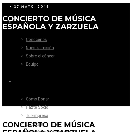
27 MAYO, 2014
CONCIERTO DE MÚSICA
LA FUNDACIÓN
ESPAÑOLA Y ZARZUELA
Conócenos
Nuestra misión
Sobre el cáncer
Equipo
CÓMO AYUDAR
Cómo Donar
Hazte Socio
Tu Empresa
CONCIERTO DE MÚSICA
Tu Evento