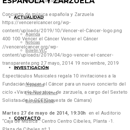
ESPAÑOLA Y ZARZUELA
Otras formas de Ayudar
Concierto de música española y Zarzuela
ACTUALIDAD
https://vencerelcancer.org/wp-
content/uploads/2019/10/Vencer-el-Cáncer-logo.png
Agenda
400
100
Vencer el Cáncer
Vencer el Cáncer
Noticias
//vencerelcancer.org/wp-
Boletín VEC
content/uploads/2019/04/logo-vencer-el-cancer-
transparente.png
27 mayo, 2014
19 noviembre, 2019
INVESTIGACIÓN
Espectáculos Musicales regala
10 invitaciones
a la
Fundación Vencer el Cáncer para un nuevo
concierto del
Proyectos
ciclo «Viva lo Nuestro»
, de zarzuela, a cargo del
Sexteto
Premios Jóvenes
Solistas de la OCE
(Orquesta de Cámara)
Bio-spark Spain
Martes 27 de mayo de 2014, 19:30h
en el Auditorio
CONTACTO
“Caja de Música”. Centro Centro Cibeles, Planta -1.
Plaza de Cibeles nº 1.