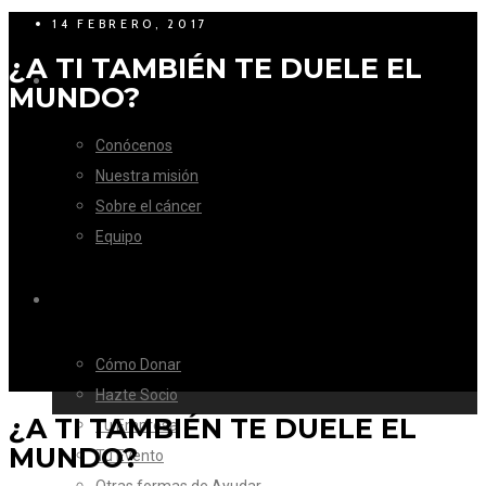
14 FEBRERO, 2017
¿A TI TAMBIÉN TE DUELE EL
LA FUNDACIÓN
MUNDO?
Conócenos
Nuestra misión
Sobre el cáncer
Equipo
CÓMO AYUDAR
Cómo Donar
Hazte Socio
¿A TI TAMBIÉN TE DUELE EL
Tu Empresa
MUNDO?
Tu Evento