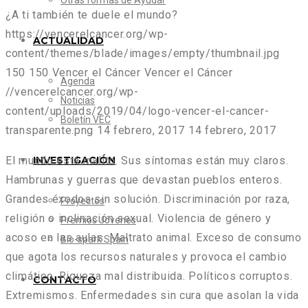
Otras formas de Ayudar
¿A ti también te duele el mundo?
https://vencerelcancer.org/wp-
ACTUALIDAD
content/themes/blade/images/empty/thumbnail.jpg
150
150
Vencer el Cáncer
Vencer el Cáncer
Agenda
//vencerelcancer.org/wp-
Noticias
content/uploads/2019/04/logo-vencer-el-cancer-
Boletín VEC
transparente.png
14 febrero, 2017
14 febrero, 2017
INVESTIGACIÓN
El mundo está malito. Sus síntomas están muy claros.
Hambrunas y guerras que devastan pueblos enteros.
Grandes éxodos sin solución. Discriminación por raza,
Proyectos
religión o inclinación sexual. Violencia de género y
Premios Jóvenes
acoso en las aulas. Maltrato animal. Exceso de consumo
Bio-spark Spain
que agota los recursos naturales y provoca el cambio
climático. Riqueza mal distribuida. Políticos corruptos.
CONTACTO
Extremismos. Enfermedades sin cura que asolan la vida