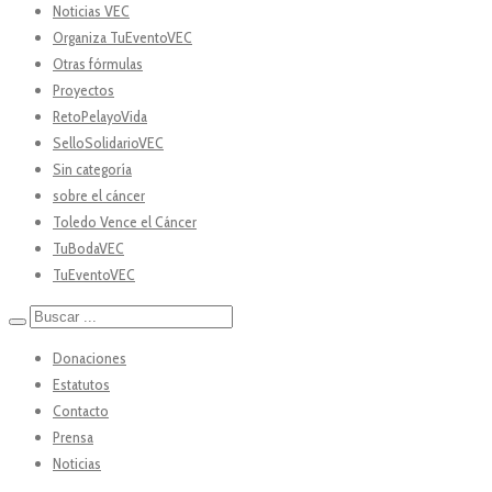
Noticias VEC
Organiza TuEventoVEC
Otras fórmulas
Proyectos
RetoPelayoVida
SelloSolidarioVEC
Sin categoría
sobre el cáncer
Toledo Vence el Cáncer
TuBodaVEC
TuEventoVEC
Donaciones
Estatutos
Contacto
Prensa
Noticias