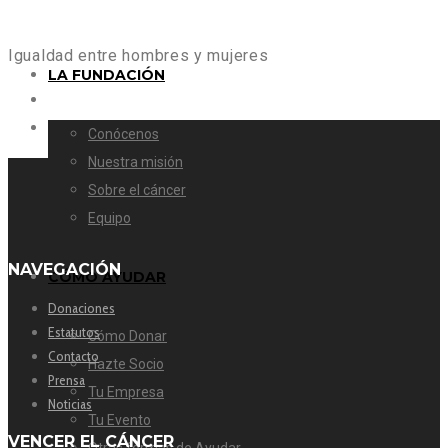
Igualdad entre hombres y mujeres
LA FUNDACIÓN
Conócenos
Nuestra misión
Sobre el cáncer
Equipo
NAVEGACIÓN
CÓMO AYUDAR
Donaciones
Estatutos
Cómo Donar
Contacto
Hazte Socio
Prensa
Tu Empresa
Noticias
Tu Evento
VENCER EL CÁNCER