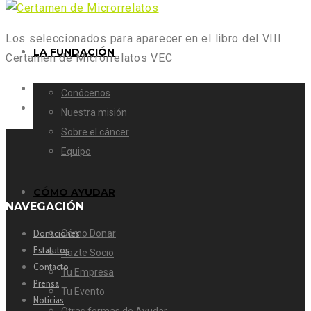
Los seleccionados para aparecer en el libro del VIII
LA FUNDACIÓN
Certamen de Microrrelatos VEC
Conócenos
Nuestra misión
Sobre el cáncer
Equipo
CÓMO AYUDAR
NAVEGACIÓN
Donaciones
Cómo Donar
Estatutos
Hazte Socio
Contacto
Tu Empresa
Prensa
Tu Evento
Noticias