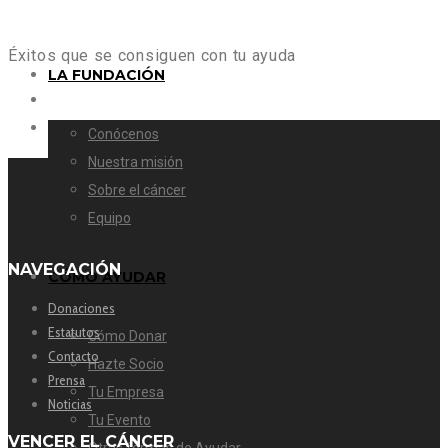
Éxitos que se consiguen con tu ayuda
LA FUNDACIÓN
Conócenos
Nuestra misión
Sobre el cáncer
Equipo
NAVEGACIÓN
CÓMO AYUDAR
Donaciones
Estatutos
Cómo Donar
Contacto
Hazte Socio
Prensa
Tu Empresa
Noticias
Tu Evento
VENCER EL CÁNCER