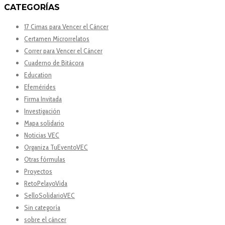
CATEGORÍAS
17 Cimas para Vencer el Cáncer
Certamen Microrrelatos
Correr para Vencer el Cáncer
Cuaderno de Bitácora
Education
Efemérides
Firma Invitada
Investigación
Mapa solidario
Noticias VEC
Organiza TuEventoVEC
Otras fórmulas
Proyectos
RetoPelayoVida
SelloSolidarioVEC
Sin categoría
sobre el cáncer