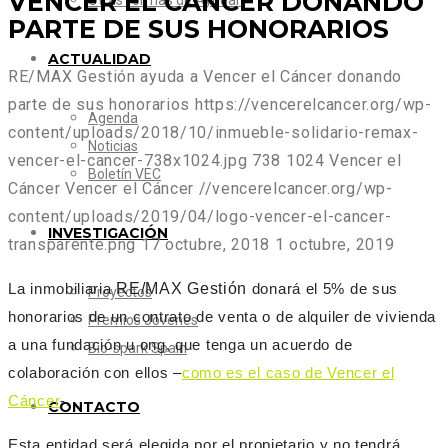
VENCER EL CÁNCER DONANDO
Otras formas de Ayudar
PARTE DE SUS HONORARIOS
ACTUALIDAD
RE/MAX Gestión ayuda a Vencer el Cáncer donando
parte de sus honorarios
https://vencerelcancer.org/wp-
Agenda
content/uploads/2018/10/inmueble-solidario-remax-
Noticias
vencer-el-cancer-738x1024.jpg
738
1024
Vencer el
Boletín VEC
Cáncer
Vencer el Cáncer
//vencerelcancer.org/wp-
content/uploads/2019/04/logo-vencer-el-cancer-
INVESTIGACIÓN
transparente.png
17 octubre, 2018
1 octubre, 2019
La inmobiliaria
RE/MAX Gestión
donará el 5% de sus
Proyectos
honorarios de un contrato de venta o de alquiler de vivienda
Premios Jóvenes
a una fundación u ong, que tenga un acuerdo de
Bio-spark Spain
colaboración con ellos –
como es el caso de Vencer el
Cáncer
-.
CONTACTO
Esta entidad será
elegida por el propietario y no tendrá