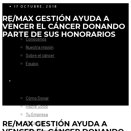
17 OCTUBRE, 2018
RE/MAX GESTIÓN AYUDA A
LA FUNDACIÓN
VENCER EL CÁNCER DONANDO
PARTE DE SUS HONORARIOS
Conócenos
Nuestra misión
Sobre el cáncer
Equipo
CÓMO AYUDAR
Cómo Donar
Hazte Socio
Tu Empresa
RE/MAX GESTIÓN AYUDA A
Tu Evento