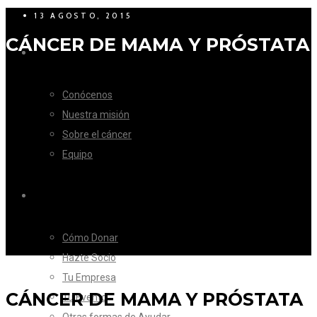
13 AGOSTO, 2015
CÁNCER DE MAMA Y PRÓSTATA
LA FUNDACIÓN
Conócenos
Nuestra misión
Sobre el cáncer
Equipo
CÓMO AYUDAR
Cómo Donar
Hazte Socio
Tu Empresa
CÁNCER DE MAMA Y PRÓSTATA
Tu Evento