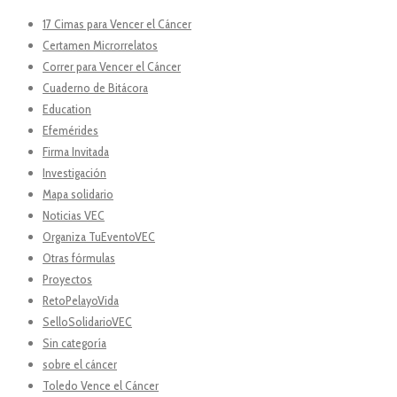
17 Cimas para Vencer el Cáncer
Certamen Microrrelatos
Correr para Vencer el Cáncer
Cuaderno de Bitácora
Education
Efemérides
Firma Invitada
Investigación
Mapa solidario
Noticias VEC
Organiza TuEventoVEC
Otras fórmulas
Proyectos
RetoPelayoVida
SelloSolidarioVEC
Sin categoría
sobre el cáncer
Toledo Vence el Cáncer