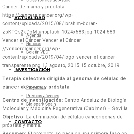
Otras formas de Ayudar
Cáncer de mama y próstata
https://vencerelcancer.org/wp-
ACTUALIDAD
content/uploads/2015/08/ibrahim-boran-
zsKFQs2kDpM-unsplash-1024x683.jpg
1024
683
Agenda
Vencer el Cáncer
Vencer el Cáncer
Noticias
//vencerelcancer.org/wp-
Boletín VEC
content/uploads/2019/04/logo-vencer-el-cancer-
transparente.png
13 agosto, 2015
15 octubre, 2019
INVESTIGACIÓN
Terapia selectiva dirigida al genoma de células de
cáncer de mama y próstata
Proyectos
Premios Jóvenes
Centro de investigación:
Centro Andaluz de Biología
Bio-spark Spain
Molecular y Medicina Regenerativa (Cabimer) – Sevilla
Objetivo:
La eliminación de células cancerígenas de
CONTACTO
próstata y mama.
Resumen:
El proyecto se basa en una primera fase en