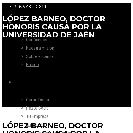
9 MAYO, 2018
LÓPEZ BARNEO, DOCTOR
LA FUNDACIÓN
HONORIS CAUSA POR LA
UNIVERSIDAD DE JAÉN
Conócenos
Nuestra misión
Sobre el cáncer
Equipo
CÓMO AYUDAR
Cómo Donar
Hazte Socio
Tu Empresa
LÓPEZ BARNEO, DOCTOR
Tu Evento