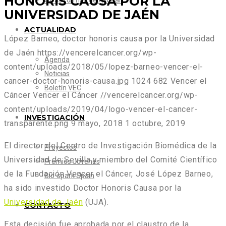
HONORIS CAUSA POR LA
Otras formas de Ayudar
UNIVERSIDAD DE JAÉN
ACTUALIDAD
López Barneo, doctor honoris causa por la Universidad
de Jaén
https://vencerelcancer.org/wp-
Agenda
content/uploads/2018/05/lopez-barneo-vencer-el-
Noticias
cancer-doctor-honoris-causa.jpg
1024
682
Vencer el
Boletín VEC
Cáncer
Vencer el Cáncer
//vencerelcancer.org/wp-
content/uploads/2019/04/logo-vencer-el-cancer-
INVESTIGACIÓN
transparente.png
9 mayo, 2018
1 octubre, 2019
El director del Centro de Investigación Biomédica de la
Proyectos
Universidad de Sevilla y miembro del Comité Científico
Premios Jóvenes
de la Fundación Vencer el Cáncer, José López Barneo,
Bio-spark Spain
ha sido investido Doctor Honoris Causa por la
Universidad de Jaén
(UJA).
CONTACTO
Esta decisión fue aprobada por el claustro de la