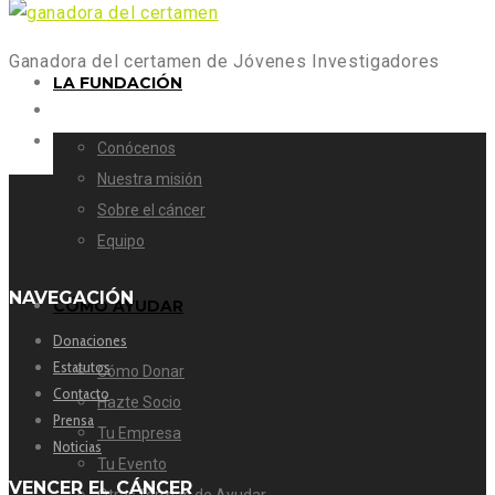
Ganadora del certamen de Jóvenes Investigadores
LA FUNDACIÓN
Conócenos
Nuestra misión
Sobre el cáncer
Equipo
NAVEGACIÓN
CÓMO AYUDAR
Donaciones
Estatutos
Cómo Donar
Contacto
Hazte Socio
Prensa
Tu Empresa
Noticias
Tu Evento
VENCER EL CÁNCER