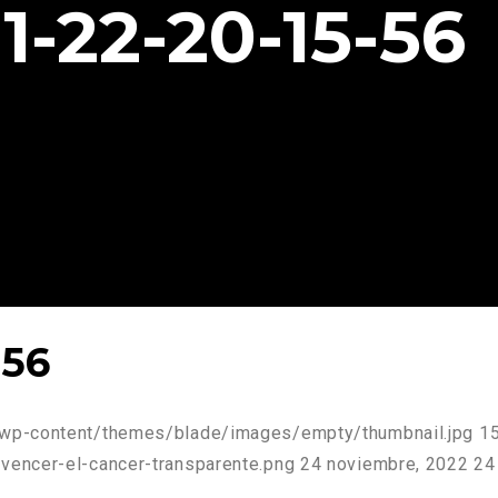
1-22-20-15-56
-56
g/wp-content/themes/blade/images/empty/thumbnail.jpg
1
vencer-el-cancer-transparente.png
24 noviembre, 2022
24