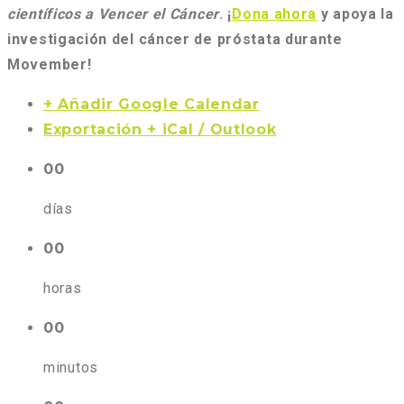
científicos a Vencer el Cáncer
. ¡
Dona ahora
y apoya la
investigación del cáncer de próstata durante
Movember!
+ Añadir Google Calendar
Exportación + iCal / Outlook
00
días
00
horas
00
minutos