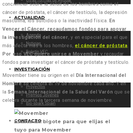
Otras formas de Ayudar
concienciar sobre la salud de los hombres como el
cáncer de próstata, el cáncer de testículo, la depresión
ACTUALIDAD
masculina, los suicidios o la inactividad física.
En
Vencer el Cáncer, recaudamos fondos para apoyar
Agenda
la investigación del cáncer
, y en especial para el que
Noticias
más afecta más a los hombres,
el cáncer de próstata
.
Boletín VEC
Por eso VEC quiere unirse a Movember
y recaudar
fondos para investigar el cáncer de próstata y testículo.
INVESTIGACIÓN
Movember tiene su origen en el
Día Internacional del
Hombre
se celebra el 19 de noviembre cada año. Y en
Proyectos
la
Semana Internacional de la Salud del Varón
que se
Premios Jóvenes
celebra durante la tercera semana de noviembre.
Bio-spark Spain
CONTACTO
Estilos de bigote para que elijas el
tuyo para Movember