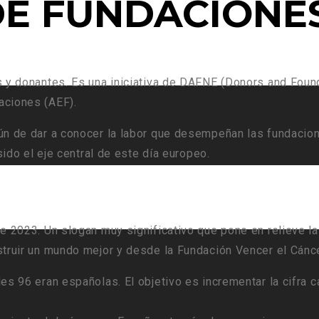
DE FUNDACIONE
s y donantes. Es una iniciativa de DAFNE (Donors and Foun
aciones (AEF).
ún de dar a conocer la labor que desempeñan las fundacio
ido el eje central de este día europeo.
e 2023. Un slogan muy significativo que pone en relieve l
struir un mundo mejor y desde la Fundación Vencer el Cánc
es 96 eran españolas. El objetivo es incrementar la cifra 