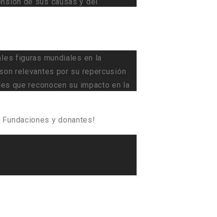
ensión de sus causas y del
les figuras mundiales en la
 son relevantes por su repercusión
ales que reconocen su impacto en la
e Fundaciones y donantes!