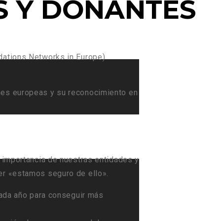
S Y DONANTES
dations Networks in Europe)
nes europeas y su reconocimiento en
a importancia de nuestras entidades y
er «estamos seguro de ello».
cada año para conseguir más