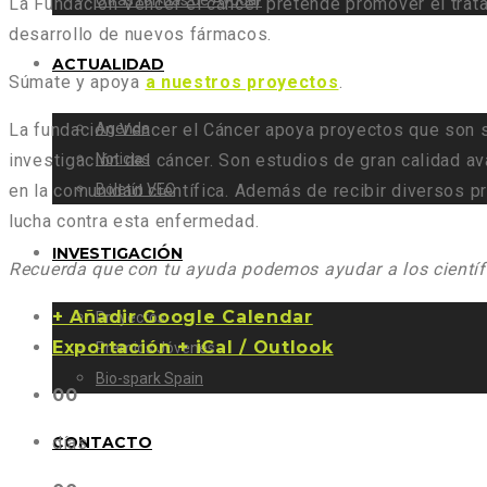
Otras formas de Ayudar
La Fundación Vencer el cáncer pretende promover el trat
desarrollo de nuevos fármacos.
ACTUALIDAD
Súmate y apoya
a nuestros proyectos
.
Agenda
La fundación Vencer el Cáncer apoya proyectos que son se
Noticias
investigación del cáncer. Son estudios de gran calidad 
Boletín VEC
en la comunidad científica. Además de recibir diversos p
lucha contra esta enfermedad.
INVESTIGACIÓN
Recuerda que con tu ayuda podemos ayudar a los científ
+ Añadir Google Calendar
Proyectos
Exportación + iCal / Outlook
Premios Jóvenes
Bio-spark Spain
00
CONTACTO
días