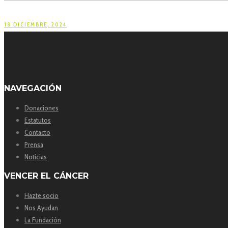
18 DICIEMBRE, 2024
NAVEGACIÓN
Donaciones
Estatutos
Contacto
Prensa
Noticias
VENCER EL CÁNCER
Hazte socio
Nos Ayudan
La Fundación