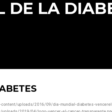
 DE LA DIAB
IABETES
p-content/uploads/2016/09/dia-mundial-diabetes-vencerel
t/uploads/2019/04/logo-vencer-el-cancer-transparente.pn