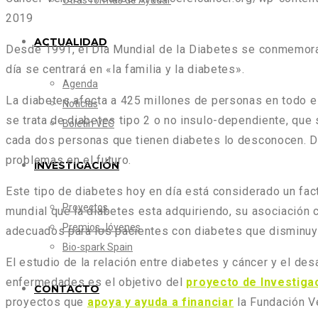
Otras formas de Ayudar
2019
ACTUALIDAD
Desde 1991, el Día Mundial de la Diabetes se conmemora
día se centrará en «la familia y la diabetes».
Agenda
La diabetes afecta a 425 millones de personas en todo e
Noticias
se trata de diabetes tipo 2 o no insulo-dependiente, que 
Boletín VEC
cada dos personas que tienen diabetes lo desconocen. Di
problemas en el futuro.
INVESTIGACIÓN
Este tipo de diabetes hoy en día está considerado un fact
Proyectos
mundial que la diabetes esta adquiriendo, su asociación c
Premios Jóvenes
adecuados para los pacientes con diabetes que disminuyan
Bio-spark Spain
El estudio de la relación entre diabetes y cáncer y el de
enfermedades es el objetivo del
proyecto de Investig
CONTACTO
proyectos que
apoya y ayuda a financiar
la Fundación V