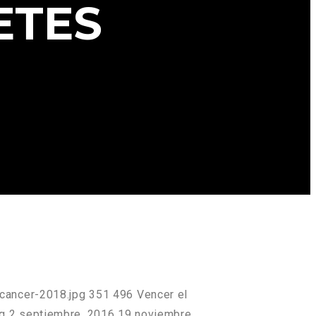
ETES
cancer-2018.jpg
351
496
Vencer el
g
2 septiembre, 2016
19 noviembre,