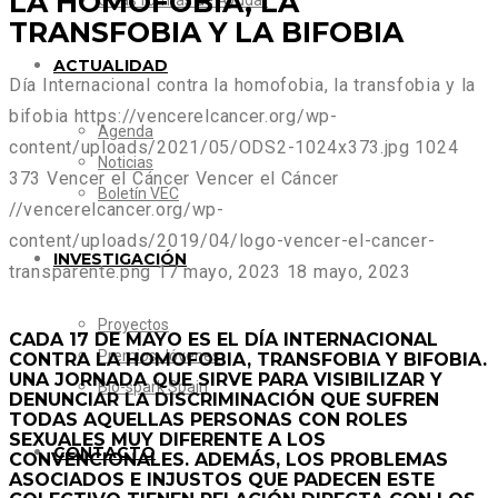
LA HOMOFOBIA, LA
Otras formas de Ayudar
TRANSFOBIA Y LA BIFOBIA
ACTUALIDAD
Día Internacional contra la homofobia, la transfobia y la
bifobia
https://vencerelcancer.org/wp-
Agenda
content/uploads/2021/05/ODS2-1024x373.jpg
1024
Noticias
373
Vencer el Cáncer
Vencer el Cáncer
Boletín VEC
//vencerelcancer.org/wp-
content/uploads/2019/04/logo-vencer-el-cancer-
INVESTIGACIÓN
transparente.png
17 mayo, 2023
18 mayo, 2023
Proyectos
CADA 17 DE MAYO ES EL DÍA INTERNACIONAL
Premios Jóvenes
CONTRA LA HOMOFOBIA, TRANSFOBIA Y BIFOBIA.
UNA JORNADA QUE SIRVE PARA VISIBILIZAR Y
Bio-spark Spain
DENUNCIAR LA DISCRIMINACIÓN QUE SUFREN
TODAS AQUELLAS PERSONAS CON ROLES
SEXUALES MUY DIFERENTE A LOS
CONTACTO
CONVENCIONALES. ADEMÁS, LOS PROBLEMAS
ASOCIADOS E INJUSTOS QUE PADECEN ESTE