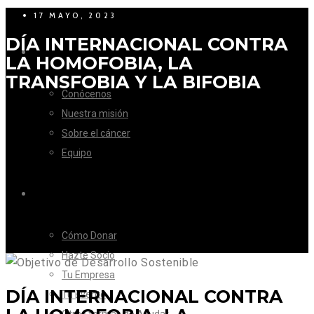
17 MAYO, 2023
DÍA INTERNACIONAL CONTRA
LA FUNDACIÓN
LA HOMOFOBIA, LA
TRANSFOBIA Y LA BIFOBIA
Conócenos
Nuestra misión
Sobre el cáncer
Equipo
CÓMO AYUDAR
Cómo Donar
Hazte Socio
Tu Empresa
DÍA INTERNACIONAL CONTRA
Tu Evento