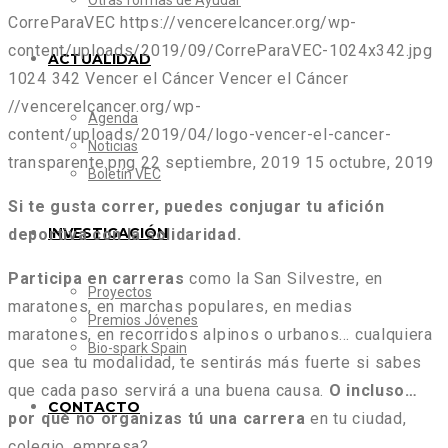
Otras formas de Ayudar
CorreParaVEC
https://vencerelcancer.org/wp-
content/uploads/2019/09/CorreParaVEC-1024x342.jpg
ACTUALIDAD
1024
342
Vencer el Cáncer
Vencer el Cáncer
//vencerelcancer.org/wp-
Agenda
content/uploads/2019/04/logo-vencer-el-cancer-
Noticias
transparente.png
22 septiembre, 2019
15 octubre, 2019
Boletín VEC
Si te gusta correr, puedes conjugar tu afición
INVESTIGACIÓN
deportiva con la solidaridad.
Participa en carreras
como la San Silvestre, en
Proyectos
maratones, en marchas populares, en medias
Premios Jóvenes
maratones, en recorridos alpinos o urbanos… cualquiera
Bio-spark Spain
que sea tu modalidad, te sentirás más fuerte si sabes
que cada paso servirá a una buena causa.
O incluso…
CONTACTO
por qué no organizas tú una carrera
en tu ciudad,
colegio, empresa?