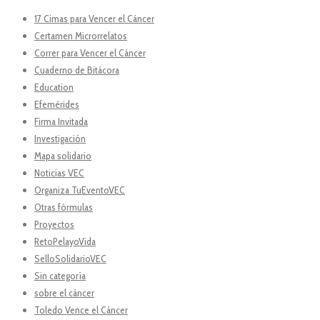
17 Cimas para Vencer el Cáncer
Certamen Microrrelatos
Correr para Vencer el Cáncer
Cuaderno de Bitácora
Education
Efemérides
Firma Invitada
Investigación
Mapa solidario
Noticias VEC
Organiza TuEventoVEC
Otras fórmulas
Proyectos
RetoPelayoVida
SelloSolidarioVEC
Sin categoría
sobre el cáncer
Toledo Vence el Cáncer