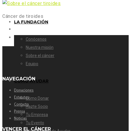
Cáncer de tiroides
LA FUNDACIÓN
Conócenos
Nuestra misión
Sobre el cáncer
Equipo
NAVEGACIÓN
CÓMO AYUDAR
Donaciones
Estatutos
Cómo Donar
Contacto
Hazte Socio
Prensa
Tu Empresa
Noticias
Tu Evento
VENCER EL CÁNCER