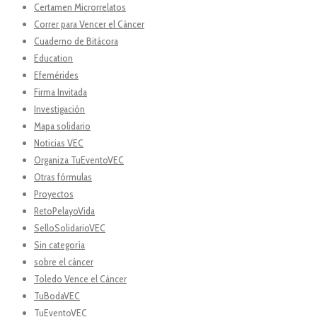
Certamen Microrrelatos
Correr para Vencer el Cáncer
Cuaderno de Bitácora
Education
Efemérides
Firma Invitada
Investigación
Mapa solidario
Noticias VEC
Organiza TuEventoVEC
Otras fórmulas
Proyectos
RetoPelayoVida
SelloSolidarioVEC
Sin categoría
sobre el cáncer
Toledo Vence el Cáncer
TuBodaVEC
TuEventoVEC