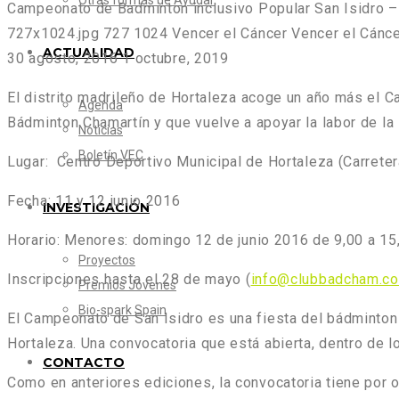
Otras formas de Ayudar
Campeonato de Badminton inclusivo Popular San Isidro –
727x1024.jpg
727
1024
Vencer el Cáncer
Vencer el Cánc
ACTUALIDAD
30 agosto, 2016
1 octubre, 2019
El distrito madrileño de
Hortaleza
acoge un año más el Ca
Agenda
Bádminton Chamartín
y que vuelve a apoyar la labor de la
Noticias
Boletín VEC
Lugar
: Centro Deportivo Municipal de Hortaleza (Carrete
Fecha:
11 y 12 junio 2016
INVESTIGACIÓN
Horario:
Menores: domingo 12 de junio 2016 de 9,00 a 15,
Proyectos
Inscripciones
hasta el 28 de mayo (
info@clubbadcham.c
Premios Jóvenes
Bio-spark Spain
El Campeonato de San Isidro es una fiesta del bádminton 
Hortaleza. Una convocatoria que está abierta, dentro de 
CONTACTO
Como en anteriores ediciones, la convocatoria tiene por 