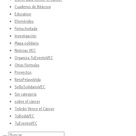
Cuaderno de Bitácora
Education
Efemérides
Firma Invitada
Investigación
Mapa solidario
Noticias VEC
Organiza TuEventoVEC
Otras fórmulas
Proyectos
RetoPelayoVida
SelloSolidarioVEC
Sin categoría
sobre el cáncer
Toledo Vence el Cáncer
TuBodaVEC
TuEventoVEC