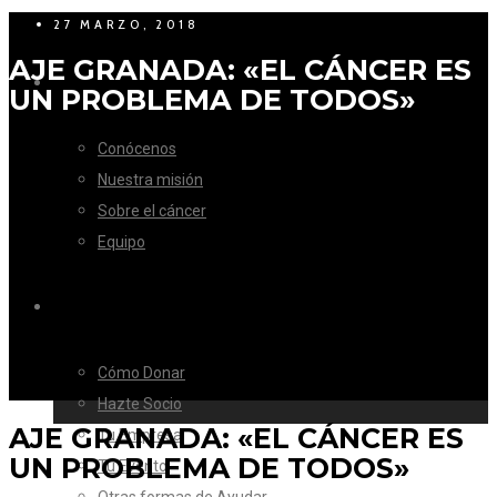
27 MARZO, 2018
AJE GRANADA: «EL CÁNCER ES
LA FUNDACIÓN
UN PROBLEMA DE TODOS»
Conócenos
Nuestra misión
Sobre el cáncer
Equipo
CÓMO AYUDAR
Cómo Donar
Hazte Socio
AJE GRANADA: «EL CÁNCER ES
Tu Empresa
UN PROBLEMA DE TODOS»
Tu Evento