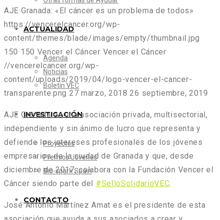
Otras formas de Ayudar
AJE Granada: «El cáncer es un problema de todos»
https://vencerelcancer.org/wp-
ACTUALIDAD
content/themes/blade/images/empty/thumbnail.jpg
150
150
Vencer el Cáncer
Vencer el Cáncer
Agenda
//vencerelcancer.org/wp-
Noticias
content/uploads/2019/04/logo-vencer-el-cancer-
Boletín VEC
transparente.png
27 marzo, 2018
26 septiembre, 2019
INVESTIGACIÓN
AJE Granada es una asociación privada, multisectorial,
independiente y sin ánimo de lucro que representa y
defiende los intereses profesionales de los jóvenes
Proyectos
empresarios de la ciudad de Granada y que, desde
Premios Jóvenes
diciembre de 2017, colabora con la Fundación Vencer el
Bio-spark Spain
Cáncer siendo parte del
#SelloSolidarioVEC
.
CONTACTO
José Antonio Martínez Amat es el presidente de esta
asociación que ayuda a sus asociados a crear y